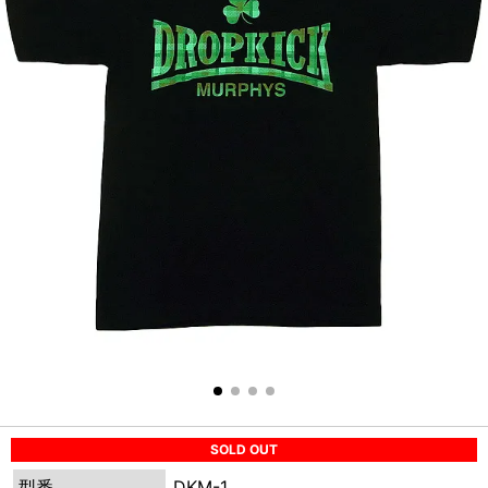
SOLD OUT
型番
DKM-1