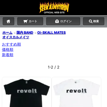
カート
ログイン
検索
ホーム
＞
国内 BAND
＞
Oi-SKALL MATES
オイスカルメイツ
おすすめ順
価格順
新着順
1-2 / 2