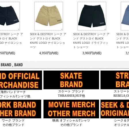
DESTROY シーク ア
SEEK & DESTROY シーク ア
SEEK & DESTROY シーク ア
SEEK &
ロイ BLACK
ンド デストロイ BLACK
ンド デストロイ BLACK
ンド デス
LOGO ナイロンショ
KNIFE LOGO ナイロンショ
KNIFE LOGO ドライフィッ
KNIFE 
ーツ
ト ショーツ
ト ショ
950円(内税)
4,950円(内税)
3,960円(内税)
3
スケート ブランド
ストリート
海外バンドマーチ
THRASHER,HUF他
REBEL8,
フィシャルTシャツ他
ワーク ブランド
映画 オフィシャルTシャツ
シーク＆
その他ブランド
その他ブランド
オリジナ