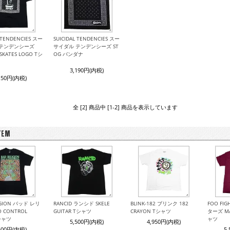
L TENDENCIES スー
SUICIDAL TENDENCIES スー
 テンデンシーズ
サイダル テンデンシーズ ST
 SKATES LOGO Tシ
OG バンダナ
3,190円(内税)
150円(内税)
全 [2] 商品中 [1-2] 商品を表示しています
IGION バッド レリ
RANCID ランシド SKELE
BLINK-182 ブリンク 182
FOO FI
 CONTROL
GUITAR Tシャツ
CRAYON Tシャツ
ターズ MA
Tシャツ
ャツ
5,500円(内税)
4,950円(内税)
500円(内税)
5