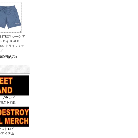
 DESTROY シーク ア
トロイ BLACK
LOGO ドライフィッ
ーツ
,960円(内税)
 ブランド
ONLY NY他
デストロイ
ルアイテム