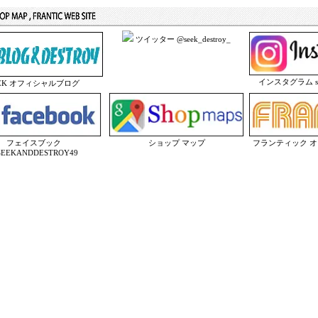
ツイッター @seek_destroy_
インスタグラム seek
EEK オフィシャルブログ
フェイスブック
ショップ マップ
フランティック 
EEKANDDESTROY49