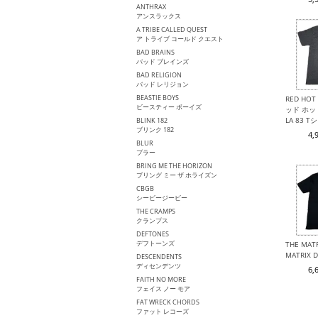
ANTHRAX
アンスラックス
A TRIBE CALLED QUEST
ア トライブ コールド クエスト
BAD BRAINS
バッド ブレインズ
BAD RELIGION
バッド レリジョン
BEASTIE BOYS
RED HOT 
ビースティー ボーイズ
ッド ホッ
LA 83 T
BLINK 182
ブリンク 182
4,
BLUR
ブラー
BRING ME THE HORIZON
ブリング ミー ザ ホライズン
CBGB
シービージービー
THE CRAMPS
クランプス
DEFTONES
デフトーンズ
THE MA
MATRIX
DESCENDENTS
ディセンデンツ
6,
FAITH NO MORE
フェイス ノー モア
FAT WRECK CHORDS
ファット レコーズ