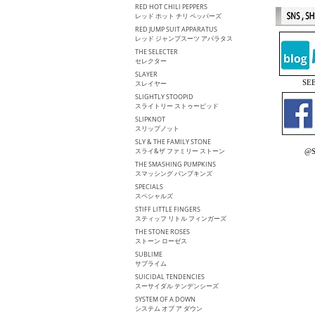
RED HOT CHILI PEPPERS
レッド ホット チリ ペッパーズ
RED JUMP SUIT APPARATUS
レッド ジャンプスーツ アパラタス
THE SELECTER
セレクター
SLAYER
S
スレイヤー
SLIGHTLY STOOPID
スライトリー ストゥーピッド
SLIPKNOT
スリップノット
SLY & THE FAMILY STONE
スライ&ザ ファミリー ストーン
@S
THE SMASHING PUMPKINS
スマッシング パンプキンズ
SPECIALS
スペシャルズ
STIFF LITTLE FINGERS
スティッフ リトル フィンガーズ
THE STONE ROSES
ストーン ローゼス
SUBLIME
サブライム
SUICIDAL TENDENCIES
スーサイダル テンデンシーズ
SYSTEM OF A DOWN
システム オブ ア ダウン