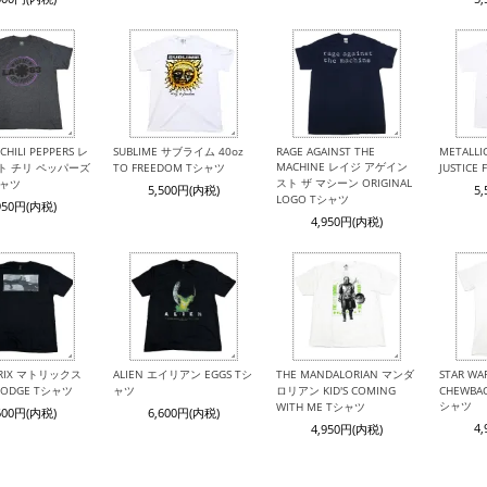
CHILI PEPPERS レ
SUBLIME サブライム 40oz
RAGE AGAINST THE
METALL
MACHINE レイジ アゲイン
ト チリ ペッパーズ
TO FREEDOM Tシャツ
JUSTICE
スト ザ マシーン ORIGINAL
シャツ
5,500円(内税)
5
LOGO Tシャツ
950円(内税)
4,950円(内税)
TRIX マトリックス
ALIEN エイリアン EGGS Tシ
THE MANDALORIAN マンダ
STAR W
 DODGE Tシャツ
ャツ
ロリアン KID'S COMING
CHEWBAC
シャツ
WITH ME Tシャツ
600円(内税)
6,600円(内税)
4
4,950円(内税)