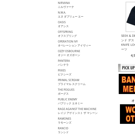
NIRVANA
ニルヴァーナ
N.W.A.
エヌ ダブリュー エー
OASIS
オアシス
OFFSPRING
SEEK & 
オフスプリング
ンド デスト
OPERATION IVY
KNIFE 
オペレーション アイヴィー
ーツ
OZZY OSBOURNE
オジー オズボーン
4,
PANTERA
パンテラ
PIXIES
ピクシーズ
PRIMAL SCREAM
プライマル スクリーム
THE POGUES
ポーグス
PUBLIC ENEMY
オ
パプリック エネミー
RAGE AGAINST THE MACHINE
レイジ アゲインスト ザ マシーン
RAMONES
ラモーンズ
RANCID
ランシド