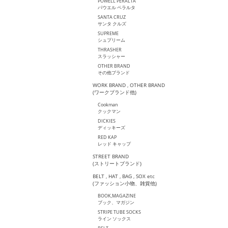
POWELL PERALTA
パウエル ペラルタ
SANTA CRUZ
サンタ クルズ
SUPREME
シュプリーム
THRASHER
スラッシャー
OTHER BRAND
その他ブランド
WORK BRAND , OTHER BRAND
(ワークブランド他)
Cookman
クックマン
DICKIES
ディッキーズ
RED KAP
レッド キャップ
STREET BRAND
(ストリートブランド)
BELT , HAT , BAG , SOX etc
(ファッション小物、雑貨他)
BOOK,MAGAZINE
ブック、マガジン
STRIPE TUBE SOCKS
ライン ソックス