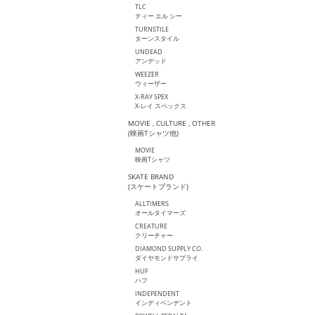
TLC
ティー エル シー
TURNSTILE
ターンスタイル
UNDEAD
アンデッド
WEEZER
ウィーザー
X-RAY SPEX
X-レイ スペックス
MOVIE , CULTURE , OTHER
(映画Tシャツ他)
MOVIE
映画Tシャツ
SKATE BRAND
(スケートブランド)
ALLTIMERS
オールタイマーズ
CREATURE
クリーチャー
DIAMOND SUPPLY CO.
ダイヤモンドサプライ
HUF
ハフ
INDEPENDENT
インディペンデント