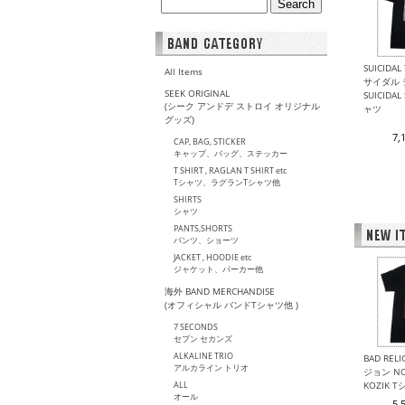
SUICIDA
All Items
サイダル
SEEK ORIGINAL
SUICIDAL
(シーク アンドデ ストロイ オリジナル
ャツ
グッズ)
7,
CAP, BAG, STICKER
キャップ、バッグ、ステッカー
T SHIRT , RAGLAN T SHIRT etc
Tシャツ、ラグランTシャツ他
SHIRTS
シャツ
PANTS,SHORTS
パンツ、ショーツ
JACKET , HOODIE etc
ジャケット、パーカー他
海外 BAND MERCHANDISE
(オフィシャル バンドTシャツ他 )
7 SECONDS
セブン セカンズ
ALKALINE TRIO
BAD REL
アルカライン トリオ
ジョン NO
ALL
KOZIK 
オール
5,