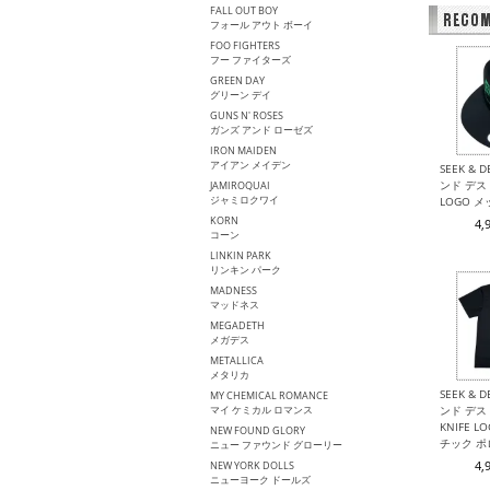
FALL OUT BOY
フォール アウト ボーイ
FOO FIGHTERS
フー ファイターズ
GREEN DAY
グリーン デイ
GUNS N' ROSES
ガンズ アンド ローゼズ
IRON MAIDEN
アイアン メイデン
SEEK & 
ンド デスト
JAMIROQUAI
ジャミロクワイ
LOGO 
KORN
4,
コーン
LINKIN PARK
リンキン パーク
MADNESS
マッドネス
MEGADETH
メガデス
METALLICA
メタリカ
SEEK & 
MY CHEMICAL ROMANCE
マイ ケミカル ロマンス
ンド デスト
KNIFE 
NEW FOUND GLORY
チック 
ニュー ファウンド グローリー
4,
NEW YORK DOLLS
ニューヨーク ドールズ