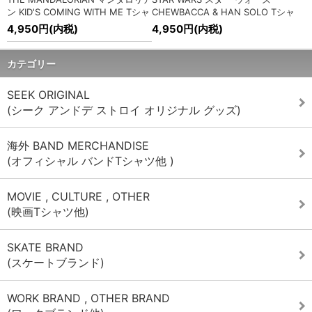
2026/1/15
ン KID'S COMING WITH ME Tシャ
CHEWBACCA & HAN SOLO Tシャ
STRANGER THINGS (ストレンジャー シングス 未知の世界)
ツ
ツ
4,950円(内税)
4,950円(内税)
スウェット、Tシャツ再入荷!
» MORE
2025/12/18
カテゴリー
Cookman (クックマン) CHEF パンツ入荷!
» MORE
SEEK ORIGINAL
2025/12/18
(シーク アンドデ ストロイ オリジナル グッズ)
ANVIL (アンヴィル) ラインソックス入荷!
» MORE
2025/12/17
海外 BAND MERCHANDISE
SEEK&DESTROY(シーク アンド デストロイ) ナイロン スタジ
(オフィシャル バンドTシャツ他 )
アムジャケット入荷!
» MORE
2025/12/17
MOVIE , CULTURE , OTHER
SEEK&DESTROY(シーク アンド デストロイ) 25th LOGO オ
(映画Tシャツ他)
ンブレ チェックシャツ入荷!
» MORE
2025/12/15
SKATE BRAND
STRANGER THINGS (ストレンジャー シングス 未知の世界)
(スケートブランド)
スウェット、Tシャツ再入荷!
» MORE
2025/12/15
WORK BRAND , OTHER BRAND
海外オフィシャル バンドパーカー、スウェット各種入荷!