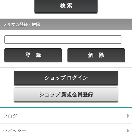
SEEK&DESTROY(シーク アンド デストロイ) 25周年 ロングス
リーブ Tシャツ入荷!
» MORE
2025/1/16
海外オフィシャル バンド パーカー、Tシャツ各種入荷!
メルマガ登録・解除
» MORE
2025/1/10
POWELL PERALTA (パウエル ペラルタ) Tシャツ、ステッカ
ー、ワッペン入荷!
» MORE
2025/1/9
INDEPENDENT(インディペンデント) フランネルシャツ入荷!
» MORE
ショップ ログイン
2024/12/14
SEEK&DESTROY(シーク アンド デストロイ) オリジナル ロン
ショップ 新規会員登録
グスリーブTシャツ入荷!
» MORE
2024/12/9
海外オフィシャル バンド パーカー、スウェット、Tシャツ、
ブログ
キャップ他各種入荷!
» MORE
ツイッター
2024/11/27