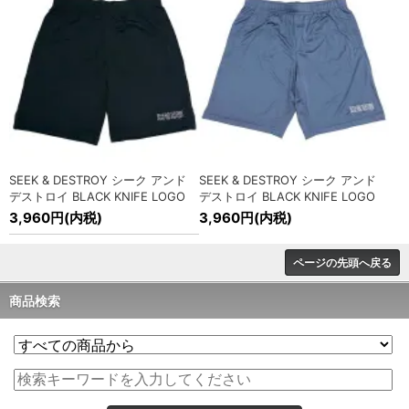
入荷!
» MORE
2025/4/9
POWELL PERALTA (パウエル ペラルタ) スウィングトップ ジ
ャケット入荷!
» MORE
2025/4/1
海外オフィシャル バンドTシャツ各種入荷!
» MORE
2025/3/20
SEEK&DESTROY(シーク アンド デストロイ) 25周年 キャッ
SEEK & DESTROY シーク アンド
SEEK & DESTROY シーク アンド
プ、ハット、バッグ入荷!
» MORE
デストロイ BLACK KNIFE LOGO
デストロイ BLACK KNIFE LOGO
ドライフィット ショーツ
ドライフィット ショーツ
3,960円(内税)
3,960円(内税)
2025/3/19
SEEK&DESTROY(シーク アンド デストロイ) 25周年 ロングス
リーブ Tシャツ入荷!
» MORE
ページの先頭へ戻る
2025/3/13
商品検索
Cookman (クックマン) CHEF パンツ入荷!
» MORE
2025/2/27
海外オフィシャル 映画Tシャツ各種入荷!
» MORE
2025/2/8