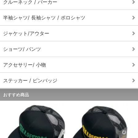
クルーネック / パーカー
「FAST」 Anniversary Special Issue#20入荷!
» MORE
2025/11/1
半袖シャツ/ 長袖シャツ / ポロシャツ
SANTA CRUZ (サンタクルズ) ERIC DRESSEN シグネチャー
パーカー入荷!
» MORE
ジャケット/アウター
2025/11/1
POWELL PERALTA (パウエル ペラルタ) RAT BONES パーカ
ショーツ/ パンツ
ー入荷!
» MORE
2025/10/19
アクセサリー/ 小物
SEEK&DESTROY(シーク アンド デストロイ) コーチジャケッ
ト入荷!
» MORE
ステッカー / ピンバッジ
2025/10/19
SEEK&DESTROY(シーク アンド デストロイ) ロングスリーブ
おすすめ商品
Tシャツ入荷!
» MORE
2025/10/1
海外オフィシャル バンドTシャツ各種入荷!
» MORE
2025/9/20
POWELL PERALTA (パウエル ペラルタ) OG ジャケット入荷!