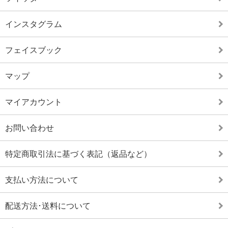
SEEK&DESTROY(シーク アンド デストロイ) オリジナル パー
カー、スウェットパンツ各種入荷!
» MORE
インスタグラム
2024/11/19
海外オフィシャル バンド パーカー、スウェット、Tシャツ、
フェイスブック
キャップ他各種入荷!
» MORE
マップ
2024/11/19
LAST RESORT AB (ラストリゾートエービー) × SPITFIRE (ス
ピットファイアー) LRxS ロングスリーブ Tシャツ入荷!
マイアカウント
» MORE
2024/11/19
お問い合わせ
BRIXTON (ブリクストン) TALON ロングスリーブ Tシャツ入
荷!
» MORE
特定商取引法に基づく表記（返品など）
2024/10/19
SEEK&DESTROY(シーク アンド デストロイ) オリジナル フリ
支払い方法について
ースジャケット、スウィングトップ、パフジャケット各種入
荷!
» MORE
配送方法･送料について
2024/10/17
Cookman (クックマン) CHEF パンツ入荷!
» MORE