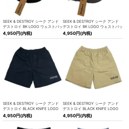
SEEK&DESTROY(シーク アンド デストロイ) ナイロンショー
ツ入荷!
» MORE
2025/6/11
SEEK & DESTROY シーク アンド
SEEK & DESTROY シーク アンド
海外オフィシャル バンドTシャツ各種入荷!
» MORE
デストロイ BK LOGO ウェストバッ
デストロイ BK LOGO ウェストバッ
グ
グ
4,950円(内税)
4,950円(内税)
2025/6/11
BATMAN : THE DARK KNIGHT オフィシャル 映画Tシャツ入
荷!
» MORE
2025/5/30
Lowbrow (ロ-ブロ-) FAST 2025 Extra Issue入荷!
» MORE
2025/5/27
POWELL PERALTA (パウエル ペラルタ) OG ジャケット入荷!
» MORE
2025/5/14
POWELL PERALTA (パウエル ペラルタ) ジャケット、キャッ
SEEK & DESTROY シーク アンド
SEEK & DESTROY シーク アンド
プ入荷!
» MORE
デストロイ BLACK KNIFE LOGO
デストロイ BLACK KNIFE LOGO
ナイロンショーツ
ナイロンショーツ
4,950円(内税)
4,950円(内税)
2025/4/19
SEEK&DESTROY(シーク アンド デストロイ) 25周年 Tシャツ