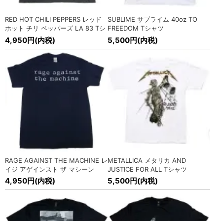
ャツ入荷!
» MORE
RED HOT CHILI PEPPERS レッド
SUBLIME サブライム 40oz TO
2026/4/2
ホット チリ ペッパーズ LA 83 Tシ
FREEDOM Tシャツ
海外オフィシャル バンドTシャツ各種入荷!
» MORE
ャツ
4,950円(内税)
5,500円(内税)
2026/4/2
オフィシャル 映画、ドラマ Tシャツ入荷!
» MORE
2026/3/28
POWELL PERALTA (パウエル) スウィングトップ ジャケッ
ト、ワークシャツ入荷!
» MORE
2026/3/14
SEEK&DESTROY(シーク アンド デストロイ) スナップバック
キャップ各種、ウェストバッグ入荷!
» MORE
2026/3/13
RAGE AGAINST THE MACHINE レ
METALLICA メタリカ AND
RED KAP (レッドキャップ) ワークパンツ入荷!
» MORE
イジ アゲインスト ザ マシーン
JUSTICE FOR ALL Tシャツ
ORIGINAL LOGO Tシャツ
4,950円(内税)
5,500円(内税)
2026/3/10
FAT WRECK CHORDS(ファット レコーズ) Tシャツ入荷!
» MORE