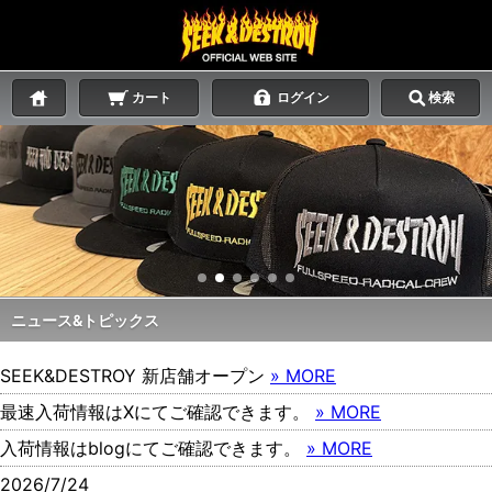
カート
ログイン
検索
ニュース&トピックス
SEEK&DESTROY 新店舗オープン
» MORE
最速入荷情報はXにてご確認できます。
» MORE
入荷情報はblogにてご確認できます。
» MORE
2026/7/24