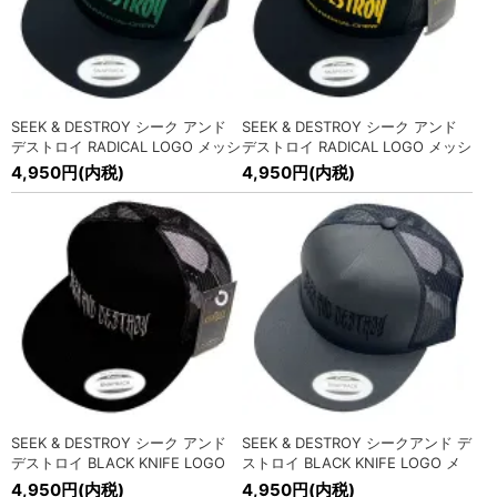
» MORE
2025/9/12
SEEK&DESTROY(シーク アンド デストロイ) 25th LOGO チ
ェックシャツ入荷!
» MORE
2025/9/9
SEEK & DESTROY シーク アンド
SEEK & DESTROY シーク アンド
デストロイ RADICAL LOGO メッシ
デストロイ RADICAL LOGO メッシ
POWELL PERALTA (パウエル ペラルタ) キャップ各種入荷!
ュキャップ
ュキャップ
4,950円(内税)
4,950円(内税)
» MORE
2025/8/13
海外オフィシャル バンドTシャツ各種入荷!
» MORE
2025/8/13
オフィシャル 映画Tシャツ入荷!
» MORE
2025/8/6
BRIXTON (ブリクストン) キャップ各種入荷!
» MORE
2025/8/6
SUICIDAL TENDENCIES (スーサイダル テンデンシーズ)OG
バンダナ入荷!
» MORE
SEEK & DESTROY シーク アンド
SEEK & DESTROY シークアンド デ
デストロイ BLACK KNIFE LOGO
ストロイ BLACK KNIFE LOGO メ
2025/7/17
メッシュキャップ
ッシュキャップ
4,950円(内税)
4,950円(内税)