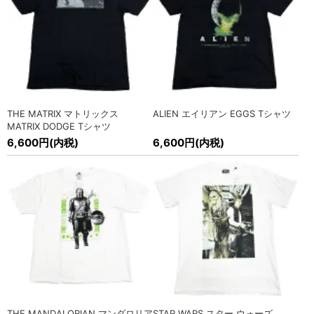
2026/3/6
スタッズベルト入荷!
» MORE
2026/2/7
SEEK&DESTROY(シーク アンド デストロイ) EAGLE コーチジ
ャケット他入荷!
» MORE
2026/2/7
SEEK&DESTROY(シーク アンド デストロイ) ロングスリーブ
THE MATRIX マトリックス
ALIEN エイリアン EGGS Tシャツ
Tシャツ入荷!
» MORE
MATRIX DODGE Tシャツ
6,600円(内税)
6,600円(内税)
2026/2/5
海外オフィシャル バンドTシャツ各種入荷!
» MORE
2026/2/5
オフィシャル 映画Tシャツ入荷!
» MORE
2026/2/4
Cookman (クックマン) CHEF パンツ入荷!
» MORE
2026/1/15
海外オフィシャル バンドTシャツ、バッジ、ワッペン各種入
荷!
» MORE
THE MANDALORIAN マンダロリア
STAR WARS スター ウォーズ