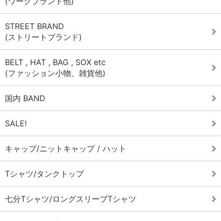
(ワークブランド他)
» MORE
2025/11/23
STREET BRAND
SEEK&DESTROY(シーク アンド デストロイ) 25th
(ストリートブランド)
ANNIVERSARY パーカー入荷!
» MORE
BELT , HAT , BAG , SOX etc
2025/11/20
(ファッション小物、雑貨他)
SEEK&DESTROY(シーク アンド デストロイ) ジャケット、パ
ーカー、クルーネック入荷!
» MORE
国内 BAND
2025/11/15
STRANGER THINGS (ストレンジャー シングス 未知の世界)
SALE!
スウェット、Tシャツ入荷!
» MORE
2025/11/15
キャップ/ニットキャップ / ハット
海外オフィシャル バンドパーカー、スウェット、tシャツ各種
入荷!
» MORE
Tシャツ/タンクトップ
2025/11/7
POWELL PERALTA (パウエル ペラルタ) パーカー入荷!
七分Tシャツ/ロングスリーブTシャツ
» MORE
2025/11/6