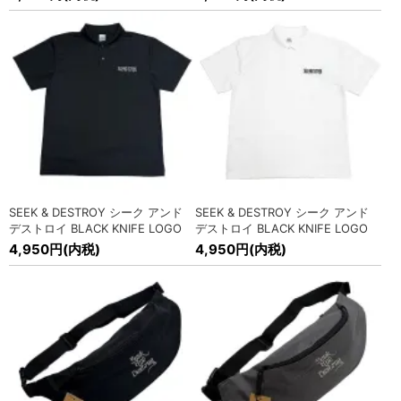
海外オフィシャル バンドTシャツ各種入荷!
» MORE
2025/7/17
オフィシャル 映画Tシャツ入荷!
» MORE
2025/6/26
海外オフィシャル バンドTシャツ各種入荷!
» MORE
2025/6/26
オフィシャル 映画Tシャツ入荷!
» MORE
2025/6/25
POWELL PERALTA (パウエル ペラルタ) Tシャツ、キャップ、
SEEK & DESTROY シーク アンド
SEEK & DESTROY シーク アンド
アクセサリー入荷!
» MORE
デストロイ BLACK KNIFE LOGO
デストロイ BLACK KNIFE LOGO
ドライアスレチック ポロシャツ
ドライアスレチック ポロシャツ
4,950円(内税)
4,950円(内税)
2025/6/13
SEEK&DESTROY(シーク アンド デストロイ) Tシャツ各種入
荷!
» MORE
2025/6/13
SEEK&DESTROY(シーク アンド デストロイ) メッシュキャッ
プ、ウェストバッグ入荷!
» MORE
2025/6/12