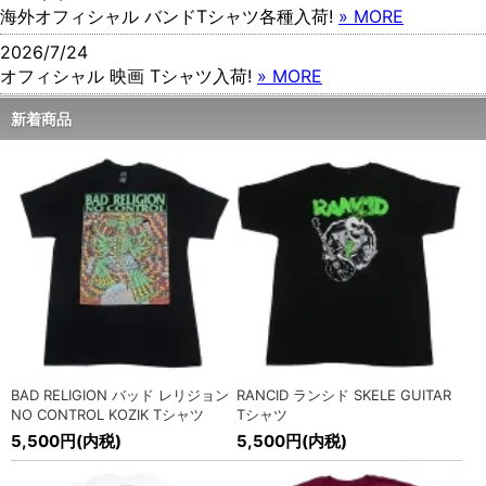
海外オフィシャル バンドTシャツ各種入荷!
» MORE
2026/7/24
オフィシャル 映画 Tシャツ入荷!
» MORE
2026/7/16
新着商品
海外オフィシャル バンドTシャツ各種入荷!
» MORE
2026/7/16
オフィシャル 映画 Tシャツ入荷!
» MORE
2026/6/17
SEEK&DESTROY(シーク アンド デストロイ) メッシュキャッ
プ各種入荷!
» MORE
2026/6/17
SEEK&DESTROY(シーク アンド デストロイ) ドライフィット
ポロシャツ入荷!
» MORE
BAD RELIGION バッド レリジョン
RANCID ランシド SKELE GUITAR
2026/6/17
NO CONTROL KOZIK Tシャツ
Tシャツ
SEEK&DESTROY(シーク アンド デストロイ) ナイロン ショー
5,500円(内税)
5,500円(内税)
ツ、ドライフィット ショーツ入荷!
» MORE
2026/6/5