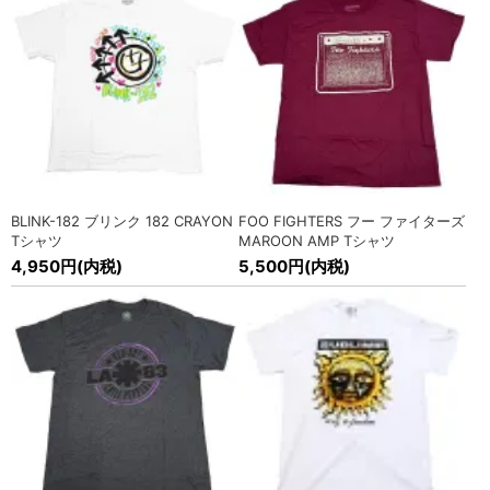
RED KAP (レッドキャップ) ワークショーツ入荷!
» MORE
2026/6/4
POWELL PERALTA (パウエル) Tシャツ、ワークシャツ、ステ
ッカー入荷!
» MORE
2026/5/19
Cookman (クックマン) 6ポケット カーゴ ショーツ入荷!
» MORE
BLINK-182 ブリンク 182 CRAYON
FOO FIGHTERS フー ファイターズ
2026/5/1
Tシャツ
MAROON AMP Tシャツ
海外オフィシャル バンドTシャツ各種入荷!
» MORE
4,950円(内税)
5,500円(内税)
2026/5/1
オフィシャル 映画 Tシャツ入荷!
» MORE
2026/4/21
RED KAP (レッドキャップ) ワークパンツ入荷!
» MORE
2026/4/18
BRIXTON (ブリクストン) キャップ各種入荷!
» MORE
2026/4/17
SEEK&DESTROY(シーク アンド デストロイ) 半袖 チェックシ