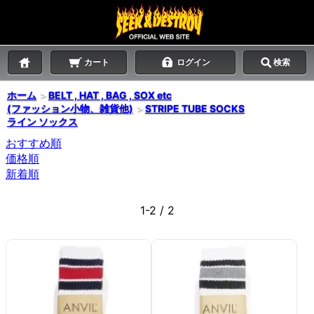
カート
ログイン
検索
ホーム
＞
BELT , HAT , BAG , SOX etc
(ファッション小物、雑貨他)
＞
STRIPE TUBE SOCKS
ライン ソックス
おすすめ順
価格順
新着順
1-2 / 2