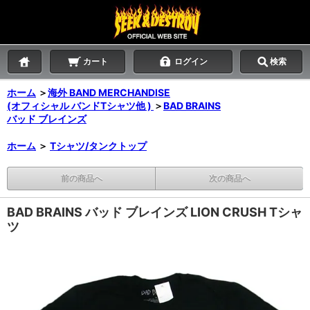
カート
ログイン
検索
ホーム
＞
海外 BAND MERCHANDISE
(オフィシャル バンドTシャツ他 )
＞
BAD BRAINS
バッド ブレインズ
ホーム
＞
Tシャツ/タンクトップ
前の商品へ
次の商品へ
BAD BRAINS バッド ブレインズ LION CRUSH Tシャ
ツ