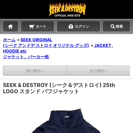
カート
ログイン
検索
ホーム
＞
SEEK ORIGINAL
(シーク アンドデ ストロイ オリジナル グッズ)
＞
JACKET ,
HOODIE etc
ジャケット、パーカー他
前の商品へ
次の商品へ
SEEK & DESTROY (シーク＆デストロイ) 25th
LOGO スタンド パフジャケット