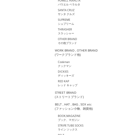
POWELL PERALTA
パウエル ペラルタ
SANTA CRUZ
サンタ クルズ
SUPREME
シュプリーム
THRASHER
スラッシャー
OTHER BRAND
その他ブランド
WORK BRAND , OTHER BRAND
(ワークブランド他)
Cookman
クックマン
DICKIES
ディッキーズ
RED KAP
レッド キャップ
STREET BRAND
(ストリートブランド)
BELT , HAT , BAG , SOX etc
(ファッション小物、雑貨他)
BOOK,MAGAZINE
ブック、マガジン
STRIPE TUBE SOCKS
ライン ソックス