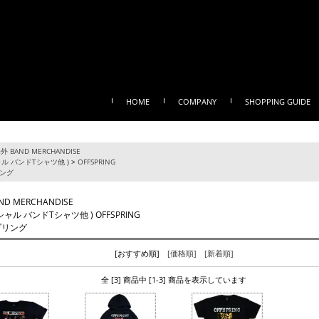
HOME
COMPANY
SHOPPING GUIDE
外 BAND MERCHANDISE
ル バンドTシャツ他 )
>
OFFSPRING
ング
ND MERCHANDISE
ャル バンドTシャツ他 ) OFFSPRING
プリング
[おすすめ順]
[価格順]
[新着順]
全 [3] 商品中 [1-3] 商品を表示しています