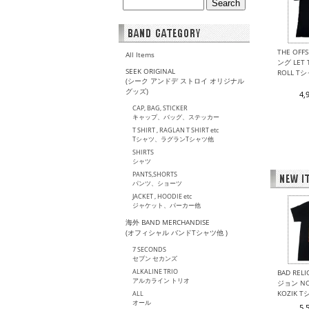
THE OF
All Items
ング LET 
SEEK ORIGINAL
ROLL T
(シーク アンドデ ストロイ オリジナル
グッズ)
4,
CAP, BAG, STICKER
キャップ、バッグ、ステッカー
T SHIRT , RAGLAN T SHIRT etc
Tシャツ、ラグランTシャツ他
SHIRTS
シャツ
PANTS,SHORTS
パンツ、ショーツ
JACKET , HOODIE etc
ジャケット、パーカー他
海外 BAND MERCHANDISE
(オフィシャル バンドTシャツ他 )
7 SECONDS
セブン セカンズ
ALKALINE TRIO
BAD REL
アルカライン トリオ
ジョン NO
KOZIK 
ALL
オール
5,