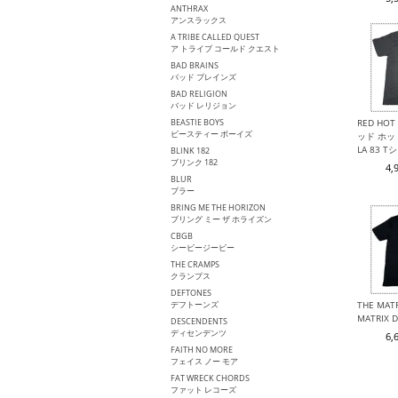
ANTHRAX
アンスラックス
A TRIBE CALLED QUEST
ア トライブ コールド クエスト
BAD BRAINS
バッド ブレインズ
BAD RELIGION
バッド レリジョン
BEASTIE BOYS
RED HOT 
ビースティー ボーイズ
ッド ホッ
LA 83 T
BLINK 182
ブリンク 182
4,
BLUR
ブラー
BRING ME THE HORIZON
ブリング ミー ザ ホライズン
CBGB
シービージービー
THE CRAMPS
クランプス
DEFTONES
デフトーンズ
THE MA
MATRIX
DESCENDENTS
ディセンデンツ
6,
FAITH NO MORE
フェイス ノー モア
FAT WRECK CHORDS
ファット レコーズ