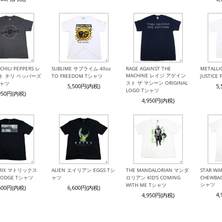
CHILI PEPPERS レ
SUBLIME サブライム 40oz
RAGE AGAINST THE
METALL
MACHINE レイジ アゲイン
ト チリ ペッパーズ
TO FREEDOM Tシャツ
JUSTICE
スト ザ マシーン ORIGINAL
シャツ
5,500円(内税)
5
LOGO Tシャツ
950円(内税)
4,950円(内税)
TRIX マトリックス
ALIEN エイリアン EGGS Tシ
THE MANDALORIAN マンダ
STAR W
 DODGE Tシャツ
ャツ
ロリアン KID'S COMING
CHEWBAC
シャツ
WITH ME Tシャツ
600円(内税)
6,600円(内税)
4
4,950円(内税)