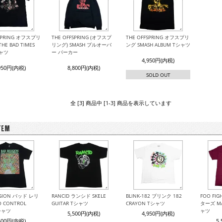
FSPRING オフスプリ
THE OFFSPRING (オフスプ
THE OFFSPRING オフスプリ
THE BAD TIMES
リング) SMASH プルオーバ
ング SMASH ALBUM Tシャツ
シャツ
ー パーカー
4,950円(内税)
950円(内税)
8,800円(内税)
SOLD OUT
全 [3] 商品中 [1-3] 商品を表示しています
IGION バッド レリ
RANCID ランシド SKELE
BLINK-182 ブリンク 182
FOO FI
 CONTROL
GUITAR Tシャツ
CRAYON Tシャツ
ターズ MA
Tシャツ
ャツ
5,500円(内税)
4,950円(内税)
500円(内税)
5