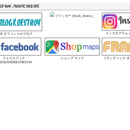
ツイッター @seek_destroy_
インスタグラム seek
EEK オフィシャルブログ
フェイスブック
ショップ マップ
フランティック 
EEKANDDESTROY49