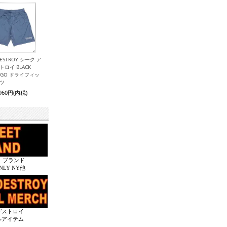
 DESTROY シーク ア
トロイ BLACK
LOGO ドライフィッ
ーツ
,960円(内税)
 ブランド
ONLY NY他
デストロイ
ルアイテム