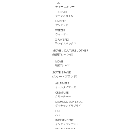
TLC
ティー エル シー
TURNSTILE
ターンスタイル
UNDEAD
アンデッド
WEEZER
ウィーザー
X-RAY SPEX
X-レイ スペックス
MOVIE , CULTURE , OTHER
(映画Tシャツ他)
MOVIE
映画Tシャツ
SKATE BRAND
(スケートブランド)
ALLTIMERS
オールタイマーズ
CREATURE
クリーチャー
DIAMOND SUPPLY CO.
ダイヤモンドサプライ
HUF
ハフ
INDEPENDENT
インディペンデント