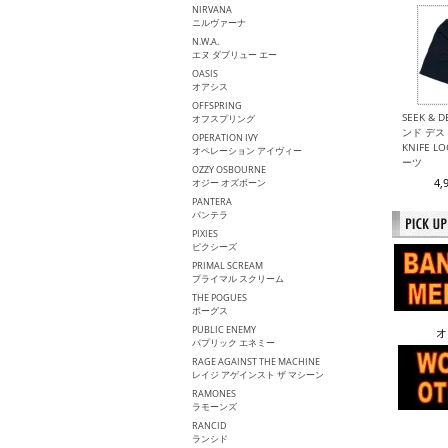
NIRVANA
ニルヴァーナ
N.W.A.
エヌ ダブリュー エー
OASIS
オアシス
OFFSPRING
SEEK & 
オフスプリング
ンド デスト
OPERATION IVY
KNIFE 
オペレーション アイヴィー
ーツ
OZZY OSBOURNE
4,
オジー オズボーン
PANTERA
パンテラ
PIXIES
ピクシーズ
PRIMAL SCREAM
プライマル スクリーム
THE POGUES
ポーグス
PUBLIC ENEMY
オ
パプリック エネミー
RAGE AGAINST THE MACHINE
レイジ アゲインスト ザ マシーン
RAMONES
ラモーンズ
RANCID
ランシド