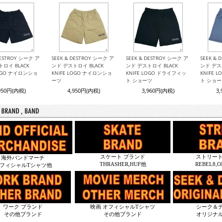
DESTROY シーク ア
SEEK & DESTROY シーク ア
SEEK & DESTROY シーク ア
SEEK &
ロイ BLACK
ンド デストロイ BLACK
ンド デストロイ BLACK
ンド デス
LOGO ナイロンショ
KNIFE LOGO ナイロンショ
KNIFE LOGO ドライフィッ
KNIFE 
ーツ
ト ショーツ
ト ショ
950円(内税)
4,950円(内税)
3,960円(内税)
3
スケート ブランド
ストリート
海外バンドマーチ
THRASHER,HUF他
REBEL8,
フィシャルTシャツ他
ワーク ブランド
映画 オフィシャルTシャツ
シーク＆
その他ブランド
その他ブランド
オリジナ