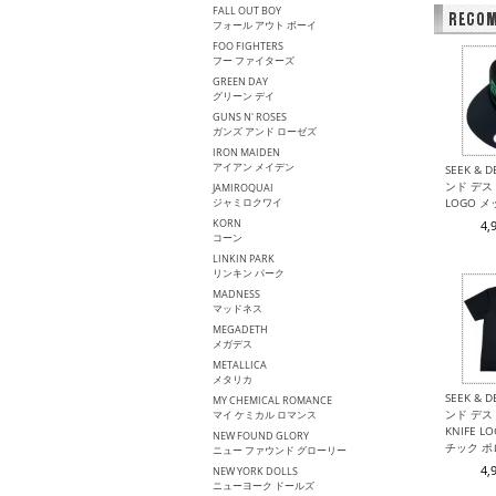
FALL OUT BOY
フォール アウト ボーイ
FOO FIGHTERS
フー ファイターズ
GREEN DAY
グリーン デイ
GUNS N' ROSES
ガンズ アンド ローゼズ
IRON MAIDEN
アイアン メイデン
SEEK & 
ンド デスト
JAMIROQUAI
ジャミロクワイ
LOGO 
KORN
4,
コーン
LINKIN PARK
リンキン パーク
MADNESS
マッドネス
MEGADETH
メガデス
METALLICA
メタリカ
SEEK & 
MY CHEMICAL ROMANCE
ンド デスト
マイ ケミカル ロマンス
KNIFE 
NEW FOUND GLORY
チック 
ニュー ファウンド グローリー
4,
NEW YORK DOLLS
ニューヨーク ドールズ