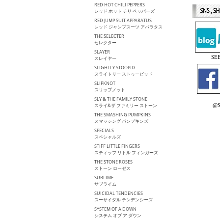
RED HOT CHILI PEPPERS
レッド ホット チリ ペッパーズ
RED JUMP SUIT APPARATUS
レッド ジャンプスーツ アパラタス
THE SELECTER
セレクター
SLAYER
S
スレイヤー
SLIGHTLY STOOPID
スライトリー ストゥーピッド
SLIPKNOT
スリップノット
SLY & THE FAMILY STONE
@S
スライ&ザ ファミリー ストーン
THE SMASHING PUMPKINS
スマッシング パンプキンズ
SPECIALS
スペシャルズ
STIFF LITTLE FINGERS
スティッフ リトル フィンガーズ
THE STONE ROSES
ストーン ローゼス
SUBLIME
サブライム
SUICIDAL TENDENCIES
スーサイダル テンデンシーズ
SYSTEM OF A DOWN
システム オブ ア ダウン