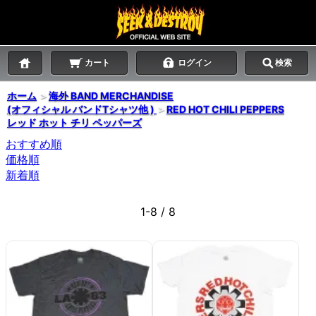
カート
ログイン
検索
ホーム
＞
海外 BAND MERCHANDISE
(オフィシャル バンドTシャツ他 )
＞
RED HOT CHILI PEPPERS
レッド ホット チリ ペッパーズ
おすすめ順
価格順
新着順
1-8 / 8