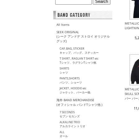
METALLI
All Items
LIGHTN
SEEK ORIGINAL
(シーク アンドデ ストロイ オリジナル
5,
グッズ)
CAP, BAG, STICKER
キャップ、バッグ、ステッカー
T SHIRT , RAGLAN T SHIRT etc
Tシャツ、ラグランTシャツ他
SHIRTS
シャツ
PANTS,SHORTS
パンツ、ショーツ
JACKET , HOODIE etc
METALLI
ジャケット、パーカー他
SKULL S
バー パー
海外 BAND MERCHANDISE
(オフィシャル バンドTシャツ他 )
11
7 SECONDS
セブン セカンズ
ALKALINE TRIO
アルカライン トリオ
ALL
オール