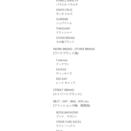
POWELL PERALTA
パウエル ペラルタ
SANTA CRUZ
サンタ クルズ
SUPREME
シュプリーム
THRASHER
スラッシャー
OTHER BRAND
その他ブランド
WORK BRAND , OTHER BRAND
(ワークブランド他)
Cookman
クックマン
DICKIES
ディッキーズ
RED KAP
レッド キャップ
STREET BRAND
(ストリートブランド)
BELT , HAT , BAG , SOX etc
(ファッション小物、雑貨他)
BOOK,MAGAZINE
ブック、マガジン
STRIPE TUBE SOCKS
ライン ソックス