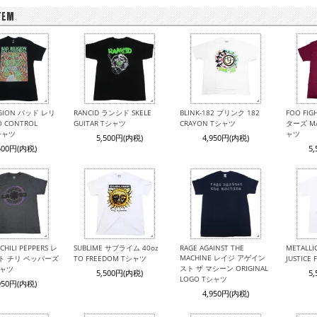
IGION バッド レリ
RANCID ランシド SKELE
BLINK-182 ブリンク 182
FOO FI
 CONTROL
GUITAR Tシャツ
CRAYON Tシャツ
ターズ MA
Tシャツ
ャツ
5,500円(内税)
4,950円(内税)
500円(内税)
5
CHILI PEPPERS レ
SUBLIME サブライム 40oz
RAGE AGAINST THE
METALL
MACHINE レイジ アゲイン
ト チリ ペッパーズ
TO FREEDOM Tシャツ
JUSTICE
スト ザ マシーン ORIGINAL
シャツ
5,500円(内税)
5
LOGO Tシャツ
950円(内税)
4,950円(内税)