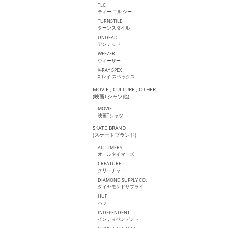
TLC
ティー エル シー
TURNSTILE
ターンスタイル
UNDEAD
アンデッド
WEEZER
ウィーザー
X-RAY SPEX
X-レイ スペックス
MOVIE , CULTURE , OTHER
(映画Tシャツ他)
MOVIE
映画Tシャツ
SKATE BRAND
(スケートブランド)
ALLTIMERS
オールタイマーズ
CREATURE
クリーチャー
DIAMOND SUPPLY CO.
ダイヤモンドサプライ
HUF
ハフ
INDEPENDENT
インディペンデント