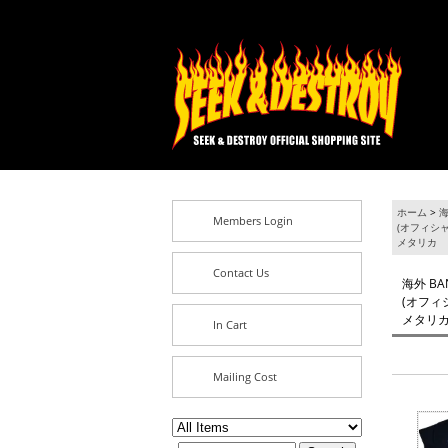
ホーム
>
海
Members Login
(オフィシャ
メタリカ
Contact Us
海外 BA
(オフィシ
メタリ
In Cart
Mailing Cost