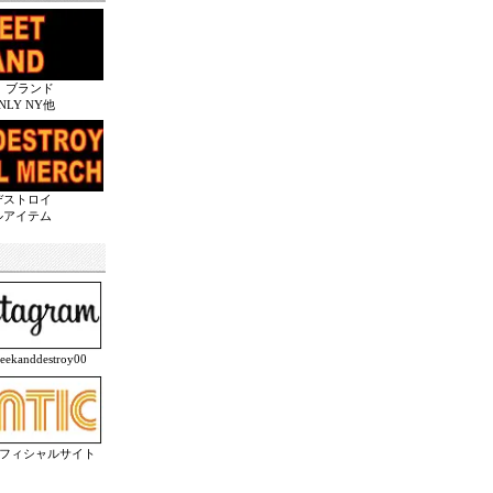
 ブランド
ONLY NY他
デストロイ
ルアイテム
anddestroy00
オフィシャルサイト