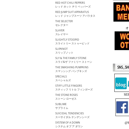
RED HOT CHILI PEPPERS
レッド ホット チリ ペッパーズ
RED JUMP SUIT APPARATUS
レッド ジャンプスーツ アパラタス
THE SELECTER
セレクター
オ
SLAYER
スレイヤー
SLIGHTLY STOOPID
スライトリー ストゥーピッド
SLIPKNOT
スリップノット
SLY & THE FAMILY STONE
スライ&ザ ファミリー ストーン
THE SMASHING PUMPKINS
スマッシング パンプキンズ
SPECIALS
スペシャルズ
STIFF LITTLE FINGERS
スティッフ リトル フィンガーズ
S
THE STONE ROSES
ストーン ローゼス
SUBLIME
サブライム
SUICIDAL TENDENCIES
スーサイダル テンデンシーズ
SYSTEM OF A DOWN
@S
システム オブ ア ダウン