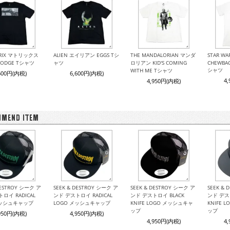
TRIX マトリックス
ALIEN エイリアン EGGS Tシ
THE MANDALORIAN マンダ
STAR W
 DODGE Tシャツ
ャツ
ロリアン KID'S COMING
CHEWBAC
シャツ
WITH ME Tシャツ
600円(内税)
6,600円(内税)
4
4,950円(内税)
DESTROY シーク ア
SEEK & DESTROY シーク ア
SEEK & DESTROY シーク ア
SEEK &
ロイ RADICAL
ンド デストロイ RADICAL
ンド デストロイ BLACK
ンド デス
メッシュキャップ
LOGO メッシュキャップ
KNIFE LOGO メッシュキャ
KNIFE 
ップ
ップ
950円(内税)
4,950円(内税)
4,950円(内税)
4