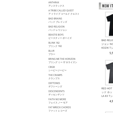
ANTHRAX
アンスラックス
A TRIBE CALLED QUEST
ア トライブ コールド クエスト
BAD BRAINS
バッド ブレインズ
BAD RELIGION
バッド レリジョン
BEASTIE BOYS
ビースティー ボーイズ
BAD REL
BLINK 182
ジョン NO
ブリンク 182
KOZIK 
BLUR
5,
ブラー
BRING ME THE HORIZON
ブリング ミー ザ ホライズン
CBGB
シービージービー
THE CRAMPS
クランプス
DEFTONES
デフトーンズ
RED HOT 
DESCENDENTS
ッド ホッ
ディセンデンツ
LA 83 T
FAITH NO MORE
4,
フェイス ノー モア
FAT WRECK CHORDS
ファット レコーズ