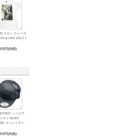
ARS スター ウォーズ
CA & HAN SOLO T
,950円(内税)
 DESTROY シークア
トロイ BLACK
LOGO メッシュキャ
,950円(内税)