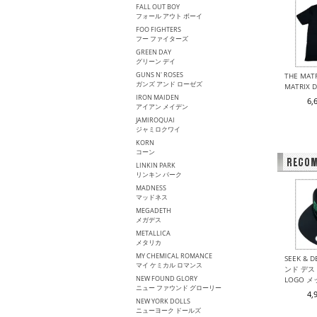
FALL OUT BOY
フォール アウト ボーイ
FOO FIGHTERS
フー ファイターズ
GREEN DAY
グリーン デイ
GUNS N' ROSES
THE MA
ガンズ アンド ローゼズ
MATRIX
IRON MAIDEN
6,
アイアン メイデン
JAMIROQUAI
ジャミロクワイ
KORN
コーン
LINKIN PARK
リンキン パーク
MADNESS
マッドネス
MEGADETH
メガデス
METALLICA
メタリカ
MY CHEMICAL ROMANCE
SEEK & 
マイ ケミカル ロマンス
ンド デスト
NEW FOUND GLORY
LOGO 
ニュー ファウンド グローリー
4,
NEW YORK DOLLS
ニューヨーク ドールズ