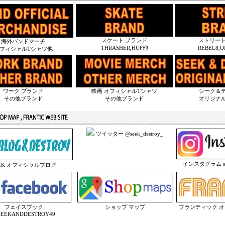
スケート ブランド
ストリート
海外バンドマーチ
THRASHER,HUF他
REBEL8,
フィシャルTシャツ他
ワーク ブランド
映画 オフィシャルTシャツ
シーク＆
その他ブランド
その他ブランド
オリジナ
ツイッター @seek_destroy_
インスタグラム seek
EEK オフィシャルブログ
フェイスブック
ショップ マップ
フランティック 
EEKANDDESTROY49