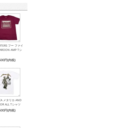
GHTERS フー ファイ
ROON AMP Tシ
,500円(内税)
ICA メタリカ AND
 FOR ALL Tシャツ
,500円(内税)