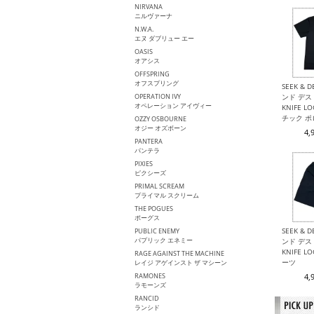
NIRVANA
ニルヴァーナ
N.W.A.
エヌ ダブリュー エー
OASIS
オアシス
OFFSPRING
オフスプリング
SEEK & 
OPERATION IVY
ンド デスト
オペレーション アイヴィー
KNIFE 
チック 
OZZY OSBOURNE
オジー オズボーン
4,
PANTERA
パンテラ
PIXIES
ピクシーズ
PRIMAL SCREAM
プライマル スクリーム
THE POGUES
ポーグス
SEEK & 
PUBLIC ENEMY
パプリック エネミー
ンド デスト
KNIFE 
RAGE AGAINST THE MACHINE
ーツ
レイジ アゲインスト ザ マシーン
RAMONES
4,
ラモーンズ
RANCID
ランシド