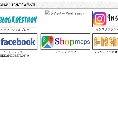
ツイッター @seek_destroy_
インスタグラム seek
EEK オフィシャルブログ
フェイスブック
ショップ マップ
フランティック 
EEKANDDESTROY49