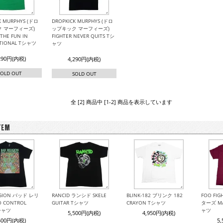
K MURPHYS (ドロ
DROPKICK MURPHYS (ドロ
 マーフィーズ)
ップキック マーフィーズ)
THE FUN IN
FIGHTER NEVER QUITS Tシ
CTIONAL Tシャツ
ャツ
290円(内税)
4,290円(内税)
SOLD OUT
SOLD OUT
全 [2] 商品中 [1-2] 商品を表示しています
IGION バッド レリ
RANCID ランシド SKELE
BLINK-182 ブリンク 182
FOO FI
 CONTROL
GUITAR Tシャツ
CRAYON Tシャツ
ターズ MA
Tシャツ
ャツ
5,500円(内税)
4,950円(内税)
500円(内税)
5