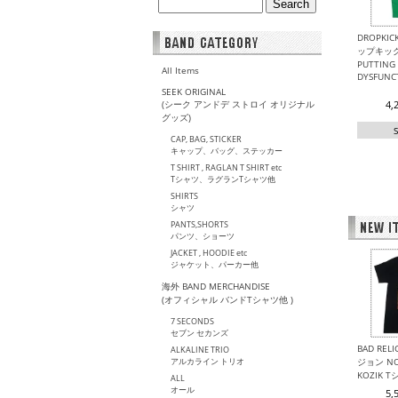
DROPKIC
ップキック
PUTTING 
All Items
DYSFUN
SEEK ORIGINAL
(シーク アンドデ ストロイ オリジナル
4,
グッズ)
CAP, BAG, STICKER
キャップ、バッグ、ステッカー
T SHIRT , RAGLAN T SHIRT etc
Tシャツ、ラグランTシャツ他
SHIRTS
シャツ
PANTS,SHORTS
パンツ、ショーツ
JACKET , HOODIE etc
ジャケット、パーカー他
海外 BAND MERCHANDISE
(オフィシャル バンドTシャツ他 )
7 SECONDS
セブン セカンズ
BAD REL
ALKALINE TRIO
アルカライン トリオ
ジョン NO
KOZIK 
ALL
オール
5,