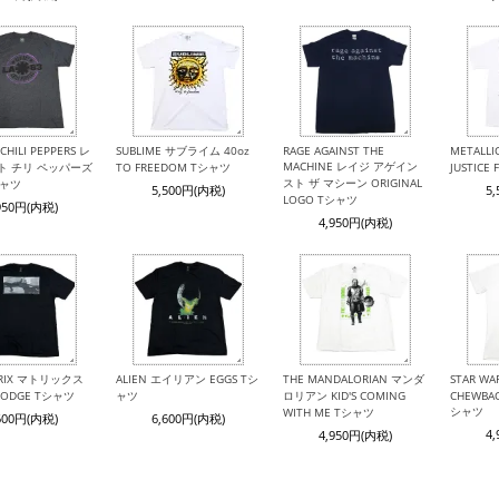
CHILI PEPPERS レ
SUBLIME サブライム 40oz
RAGE AGAINST THE
METALL
MACHINE レイジ アゲイン
ト チリ ペッパーズ
TO FREEDOM Tシャツ
JUSTICE
スト ザ マシーン ORIGINAL
シャツ
5,500円(内税)
5
LOGO Tシャツ
950円(内税)
4,950円(内税)
TRIX マトリックス
ALIEN エイリアン EGGS Tシ
THE MANDALORIAN マンダ
STAR W
 DODGE Tシャツ
ャツ
ロリアン KID'S COMING
CHEWBAC
シャツ
WITH ME Tシャツ
600円(内税)
6,600円(内税)
4
4,950円(内税)