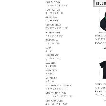
FALL OUT BOY
フォール アウト ボーイ
FOO FIGHTERS
フー ファイターズ
GREEN DAY
グリーン デイ
GUNS N' ROSES
ガンズ アンド ローゼズ
IRON MAIDEN
SEEK & 
アイアン メイデン
ンド デスト
JAMIROQUAI
LOGO 
ジャミロクワイ
4,
KORN
コーン
LINKIN PARK
リンキン パーク
MADNESS
マッドネス
MEGADETH
メガデス
METALLICA
メタリカ
SEEK & 
MY CHEMICAL ROMANCE
ンド デスト
マイ ケミカル ロマンス
KNIFE 
NEW FOUND GLORY
チック 
ニュー ファウンド グローリー
4,
NEW YORK DOLLS
ニューヨーク ドールズ