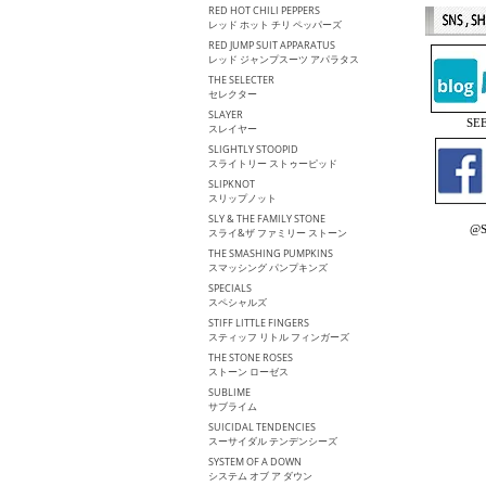
RED HOT CHILI PEPPERS
レッド ホット チリ ペッパーズ
RED JUMP SUIT APPARATUS
レッド ジャンプスーツ アパラタス
THE SELECTER
セレクター
SLAYER
S
スレイヤー
SLIGHTLY STOOPID
スライトリー ストゥーピッド
SLIPKNOT
スリップノット
SLY & THE FAMILY STONE
@S
スライ&ザ ファミリー ストーン
THE SMASHING PUMPKINS
スマッシング パンプキンズ
SPECIALS
スペシャルズ
STIFF LITTLE FINGERS
スティッフ リトル フィンガーズ
THE STONE ROSES
ストーン ローゼス
SUBLIME
サブライム
SUICIDAL TENDENCIES
スーサイダル テンデンシーズ
SYSTEM OF A DOWN
システム オブ ア ダウン