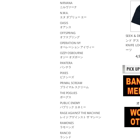
NIRVANA
ニルヴァーナ
N.W.A.
エヌ ダブリュー エー
OASIS
オアシス
OFFSPRING
SEEK & 
オフスプリング
ンド デスト
OPERATION IVY
KNIFE 
オペレーション アイヴィー
ーツ
OZZY OSBOURNE
4,
オジー オズボーン
PANTERA
パンテラ
PIXIES
ピクシーズ
PRIMAL SCREAM
プライマル スクリーム
THE POGUES
ポーグス
PUBLIC ENEMY
オ
パプリック エネミー
RAGE AGAINST THE MACHINE
レイジ アゲインスト ザ マシーン
RAMONES
ラモーンズ
RANCID
ランシド