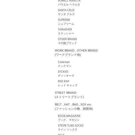
POWELL PERALTA
パウエル ペラルタ
SANTA CRUZ
サンタ クルズ
SUPREME
シュプリーム
THRASHER
スラッシャー
OTHER BRAND
その他ブランド
WORK BRAND , OTHER BRAND
(ワークブランド他)
Cookman
クックマン
DICKIES
ディッキーズ
RED KAP
レッド キャップ
STREET BRAND
(ストリートブランド)
BELT , HAT , BAG , SOX etc
(ファッション小物、雑貨他)
BOOK,MAGAZINE
ブック、マガジン
STRIPE TUBE SOCKS
ライン ソックス