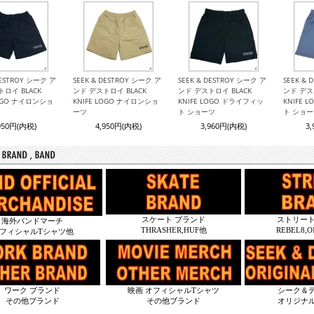
DESTROY シーク ア
SEEK & DESTROY シーク ア
SEEK & DESTROY シーク ア
SEEK &
ロイ BLACK
ンド デストロイ BLACK
ンド デストロイ BLACK
ンド デス
LOGO ナイロンショ
KNIFE LOGO ナイロンショ
KNIFE LOGO ドライフィッ
KNIFE 
ーツ
ト ショーツ
ト ショ
950円(内税)
4,950円(内税)
3,960円(内税)
3
スケート ブランド
ストリート
海外バンドマーチ
THRASHER,HUF他
REBEL8,
フィシャルTシャツ他
ワーク ブランド
映画 オフィシャルTシャツ
シーク＆
その他ブランド
その他ブランド
オリジナ