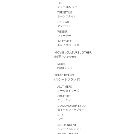
TLC
ティー エル シー
TURNSTILE
ターンスタイル
UNDEAD
アンデッド
WEEZER
ウィーザー
X-RAY SPEX
X-レイ スペックス
MOVIE , CULTURE , OTHER
(映画Tシャツ他)
MOVIE
映画Tシャツ
SKATE BRAND
(スケートブランド)
ALLTIMERS
オールタイマーズ
CREATURE
クリーチャー
DIAMOND SUPPLY CO.
ダイヤモンドサプライ
HUF
ハフ
INDEPENDENT
インディペンデント