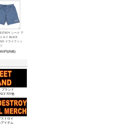
 DESTROY シーク ア
トロイ BLACK
LOGO ドライフィッ
ーツ
,960円(内税)
 ブランド
ONLY NY他
デストロイ
ルアイテム