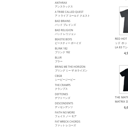
ANTHRAX
アンスラックス
A TRIBE CALLED QUEST
ア トライブ コールド クエスト
BAD BRAINS
バッド ブレインズ
BAD RELIGION
バッド レリジョン
RED HOT 
BEASTIE BOYS
ッド ホッ
ビースティー ボーイズ
LA 83 T
BLINK 182
ブリンク 182
4,
BLUR
ブラー
BRING ME THE HORIZON
ブリング ミー ザ ホライズン
CBGB
シービージービー
THE CRAMPS
クランプス
DEFTONES
THE MA
デフトーンズ
MATRIX
DESCENDENTS
ディセンデンツ
6,
FAITH NO MORE
フェイス ノー モア
FAT WRECK CHORDS
ファット レコーズ