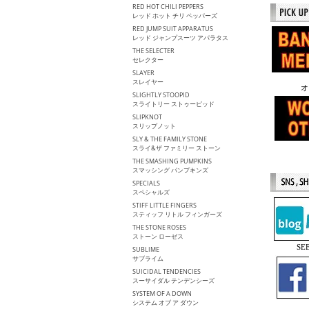
RED HOT CHILI PEPPERS
レッド ホット チリ ペッパーズ
RED JUMP SUIT APPARATUS
レッド ジャンプスーツ アパラタス
THE SELECTER
セレクター
SLAYER
スレイヤー
オ
SLIGHTLY STOOPID
スライトリー ストゥーピッド
SLIPKNOT
スリップノット
SLY & THE FAMILY STONE
スライ&ザ ファミリー ストーン
THE SMASHING PUMPKINS
スマッシング パンプキンズ
SPECIALS
スペシャルズ
STIFF LITTLE FINGERS
スティッフ リトル フィンガーズ
THE STONE ROSES
ストーン ローゼス
S
SUBLIME
サブライム
SUICIDAL TENDENCIES
スーサイダル テンデンシーズ
SYSTEM OF A DOWN
システム オブ ア ダウン