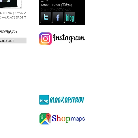
ビル2F
12:00～19:00 (不定休)
ショップへのアクセス
CLOTHING (アールマ
ージング) SADE T
,280円(内税)
SOLD OUT