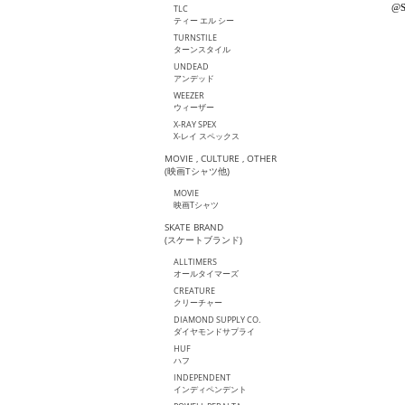
@S
TLC
ティー エル シー
TURNSTILE
ターンスタイル
UNDEAD
アンデッド
WEEZER
ウィーザー
X-RAY SPEX
X-レイ スペックス
MOVIE , CULTURE , OTHER
(映画Tシャツ他)
MOVIE
映画Tシャツ
SKATE BRAND
(スケートブランド)
ALLTIMERS
オールタイマーズ
CREATURE
クリーチャー
DIAMOND SUPPLY CO.
ダイヤモンドサプライ
HUF
ハフ
INDEPENDENT
インディペンデント