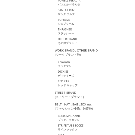
POWELL PERALTA
パウエル ペラルタ
SANTA CRUZ
サンタ クルズ
SUPREME
シュプリーム
THRASHER
スラッシャー
OTHER BRAND
その他ブランド
WORK BRAND , OTHER BRAND
(ワークブランド他)
Cookman
クックマン
DICKIES
ディッキーズ
RED KAP
レッド キャップ
STREET BRAND
(ストリートブランド)
BELT , HAT , BAG , SOX etc
(ファッション小物、雑貨他)
BOOK,MAGAZINE
ブック、マガジン
STRIPE TUBE SOCKS
ライン ソックス