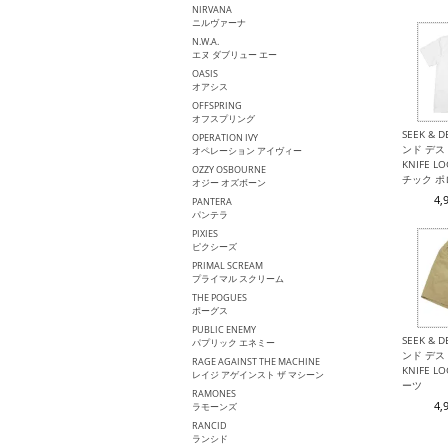
NIRVANA
ニルヴァーナ
N.W.A.
エヌ ダブリュー エー
OASIS
オアシス
OFFSPRING
オフスプリング
SEEK & 
OPERATION IVY
ンド デスト
オペレーション アイヴィー
KNIFE 
OZZY OSBOURNE
チック 
オジー オズボーン
4,
PANTERA
パンテラ
PIXIES
ピクシーズ
PRIMAL SCREAM
プライマル スクリーム
THE POGUES
ポーグス
PUBLIC ENEMY
SEEK & 
パプリック エネミー
ンド デスト
RAGE AGAINST THE MACHINE
KNIFE 
レイジ アゲインスト ザ マシーン
ーツ
RAMONES
4,
ラモーンズ
RANCID
ランシド