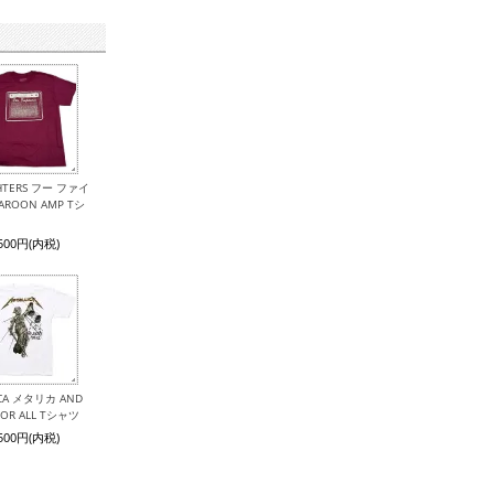
GHTERS フー ファイ
ROON AMP Tシ
,500円(内税)
ICA メタリカ AND
 FOR ALL Tシャツ
,500円(内税)