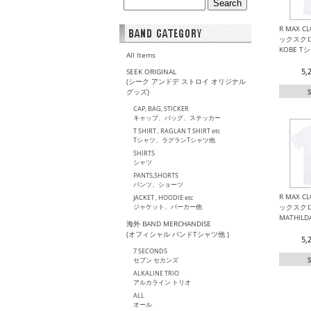
R MAX C
ックスクロ
KOBE T
All Items
5,
SEEK ORIGINAL
(シーク アンドデ ストロイ オリジナル
グッズ)
CAP, BAG, STICKER
キャップ、バッグ、ステッカー
T SHIRT , RAGLAN T SHIRT etc
Tシャツ、ラグランTシャツ他
SHIRTS
シャツ
PANTS,SHORTS
パンツ、ショーツ
R MAX C
JACKET , HOODIE etc
ジャケット、パーカー他
ックスク
MATHIL
海外 BAND MERCHANDISE
(オフィシャル バンドTシャツ他 )
5,
7 SECONDS
セブン セカンズ
ALKALINE TRIO
アルカライン トリオ
ALL
オール