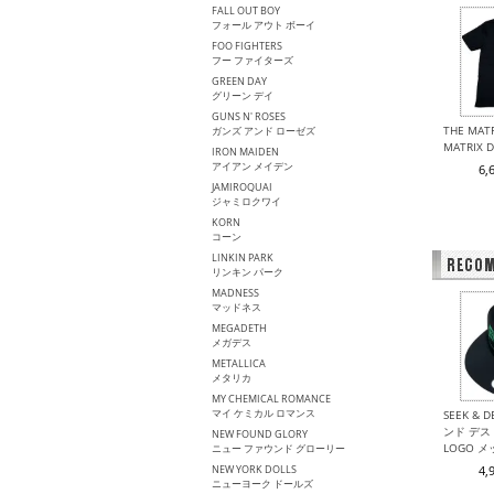
FALL OUT BOY
フォール アウト ボーイ
FOO FIGHTERS
フー ファイターズ
GREEN DAY
グリーン デイ
GUNS N' ROSES
THE MA
ガンズ アンド ローゼズ
MATRIX
IRON MAIDEN
アイアン メイデン
6,
JAMIROQUAI
ジャミロクワイ
KORN
コーン
LINKIN PARK
リンキン パーク
MADNESS
マッドネス
MEGADETH
メガデス
METALLICA
メタリカ
MY CHEMICAL ROMANCE
マイ ケミカル ロマンス
SEEK & 
ンド デスト
NEW FOUND GLORY
LOGO 
ニュー ファウンド グローリー
NEW YORK DOLLS
4,
ニューヨーク ドールズ