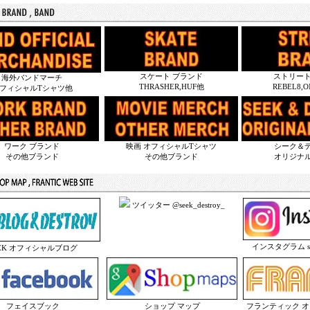
スケート ブランド
ストリート
海外バンドマーチ
THRASHER,HUF他
REBEL8,
フィシャルTシャツ他
ワーク ブランド
映画 オフィシャルTシャツ
シーク＆
その他ブランド
その他ブランド
オリジナ
ツイッター @seek_destroy_
インスタグラム seek
EEK オフィシャルブログ
フェイスブック
ショップ マップ
フランティック 