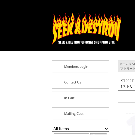
ホーム
>
S
Members Login
(ストリー
STREET
Contact Us
(ストリ
In Cart
Mailing Cost