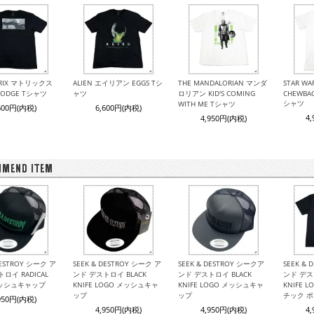
TRIX マトリックス
ALIEN エイリアン EGGS Tシ
THE MANDALORIAN マンダ
STAR W
 DODGE Tシャツ
ャツ
ロリアン KID'S COMING
CHEWBAC
シャツ
WITH ME Tシャツ
600円(内税)
6,600円(内税)
4
4,950円(内税)
DESTROY シーク ア
SEEK & DESTROY シーク ア
SEEK & DESTROY シークア
SEEK &
ロイ RADICAL
ンド デストロイ BLACK
ンド デストロイ BLACK
ンド デス
メッシュキャップ
KNIFE LOGO メッシュキャ
KNIFE LOGO メッシュキャ
KNIFE 
ップ
ップ
チック 
950円(内税)
4,950円(内税)
4,950円(内税)
4