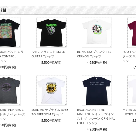
IGION バッド レリ
RANCID ランシド SKELE
BLINK-182 ブリンク 182
FOO FI
 CONTROL
GUITAR Tシャツ
CRAYON Tシャツ
ターズ MA
Tシャツ
ャツ
5,500円(内税)
4,950円(内税)
500円(内税)
5
CHILI PEPPERS レ
SUBLIME サブライム 40oz
RAGE AGAINST THE
METALL
MACHINE レイジ アゲイン
ト チリ ペッパーズ
TO FREEDOM Tシャツ
JUSTICE
スト ザ マシーン ORIGINAL
シャツ
5,500円(内税)
5
LOGO Tシャツ
950円(内税)
4,950円(内税)