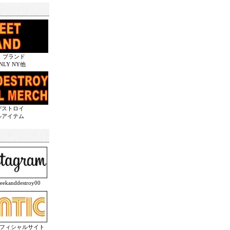
 ブランド
ONLY NY他
デストロイ
ルアイテム
anddestroy00
オフィシャルサイト