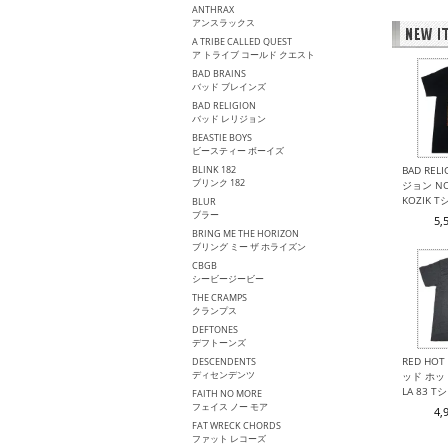
ANTHRAX
アンスラックス
A TRIBE CALLED QUEST
ア トライブ コールド クエスト
BAD BRAINS
バッド ブレインズ
BAD RELIGION
バッド レリジョン
BEASTIE BOYS
ビースティー ボーイズ
BLINK 182
BAD REL
ブリンク 182
ジョン NO
KOZIK 
BLUR
ブラー
5,
BRING ME THE HORIZON
ブリング ミー ザ ホライズン
CBGB
シービージービー
THE CRAMPS
クランプス
DEFTONES
デフトーンズ
RED HOT 
DESCENDENTS
ディセンデンツ
ッド ホッ
LA 83 T
FAITH NO MORE
フェイス ノー モア
4,
FAT WRECK CHORDS
ファット レコーズ