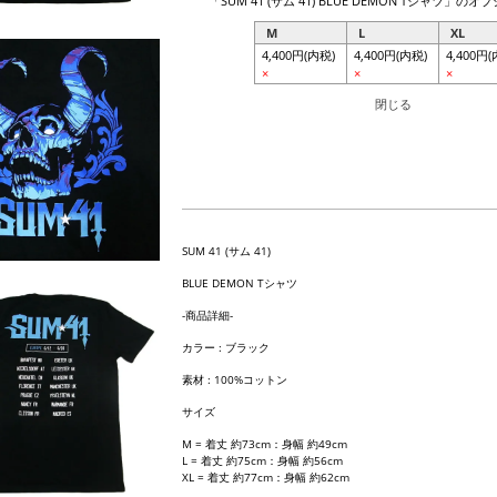
SUM 41 (サム 41)
BLUE DEMON Tシャツ
-商品詳細-
カラー : ブラック
素材 : 100%コットン
サイズ
M = 着丈 約73cm：身幅 約49cm
L = 着丈 約75cm：身幅 約56cm
XL = 着丈 約77cm：身幅 約62cm