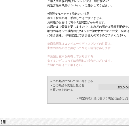
ご購入手続きの際(クレジット決済、銀行振込)に
発送方法を飛脚ゆうパケットに選択してください。
●飛脚ゆうパケット発送のご注意
ポスト投函の為、手渡しではございません。
お荷物のお届けに3日~1週間ほどかかります。
お届けまで日数を要しますので、お急ぎの場合は飛脚宅配便を
梱包の厚さ3cm以内のためTシャツ複数枚数でのご注文、発送
代引き発送、日時指定はできませんので予めご了承ください。
※商品画像はコンピュータディスプレイの性質上、
実際の商品の色と異なって見える場合があります。
※店舗と在庫を共有しております為、
タイミングによっては売切れの場合がございます。
売切れの際はご了承下さい。
»
この商品について問い合わせる
»
この商品を友達に教える
SOLD O
»
買い物を続ける
» 特定商取引法に基づく表記 (返品など)