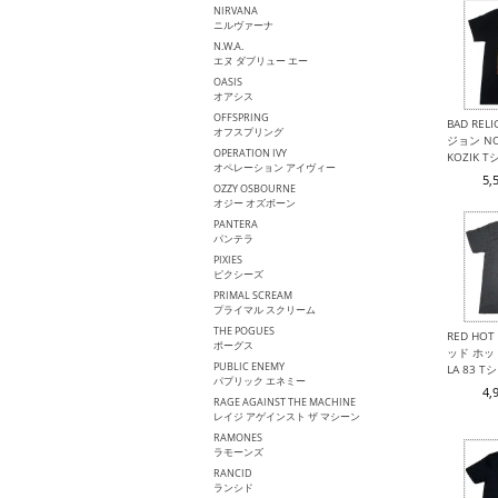
NIRVANA
ニルヴァーナ
N.W.A.
エヌ ダブリュー エー
OASIS
オアシス
OFFSPRING
BAD REL
オフスプリング
ジョン NO
OPERATION IVY
KOZIK 
オペレーション アイヴィー
5,
OZZY OSBOURNE
オジー オズボーン
PANTERA
パンテラ
PIXIES
ピクシーズ
PRIMAL SCREAM
プライマル スクリーム
THE POGUES
RED HOT 
ポーグス
ッド ホッ
PUBLIC ENEMY
LA 83 T
パプリック エネミー
4,
RAGE AGAINST THE MACHINE
レイジ アゲインスト ザ マシーン
RAMONES
ラモーンズ
RANCID
ランシド