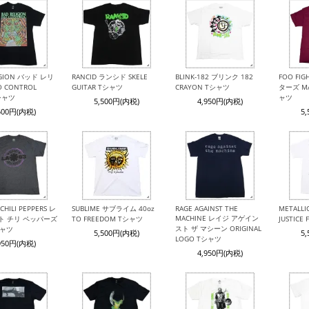
IGION バッド レリ
RANCID ランシド SKELE
BLINK-182 ブリンク 182
FOO FI
 CONTROL
GUITAR Tシャツ
CRAYON Tシャツ
ターズ MA
Tシャツ
ャツ
5,500円(内税)
4,950円(内税)
500円(内税)
5
CHILI PEPPERS レ
SUBLIME サブライム 40oz
RAGE AGAINST THE
METALL
MACHINE レイジ アゲイン
ト チリ ペッパーズ
TO FREEDOM Tシャツ
JUSTICE
スト ザ マシーン ORIGINAL
シャツ
5,500円(内税)
5
LOGO Tシャツ
950円(内税)
4,950円(内税)