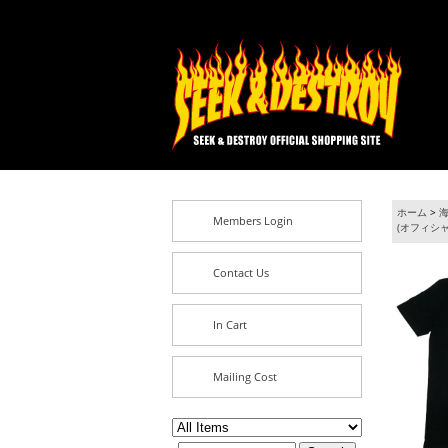
ホーム
>
海
Members Login
(オフィシャ
Contact Us
In Cart
Mailing Cost