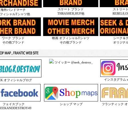
スケート ブランド
ストリート
海外バンドマーチ
THRASHER,HUF他
REBEL8,
フィシャルTシャツ他
ワーク ブランド
映画 オフィシャルTシャツ
シーク＆
その他ブランド
その他ブランド
オリジナ
ツイッター @seek_destroy_
インスタグラム seek
EEK オフィシャルブログ
フェイスブック
ショップ マップ
フランティック 
EEKANDDESTROY49