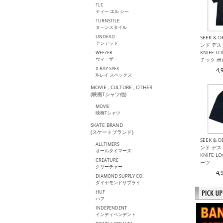
TLC
ティー エル シー
TURNSTILE
ターンスタイル
UNDEAD
SEEK & 
アンデッド
ンド デスト
KNIFE 
WEEZER
ウィーザー
チック 
X-RAY SPEX
4,
X-レイ スペックス
MOVIE , CULTURE , OTHER
(映画Tシャツ他)
MOVIE
映画Tシャツ
SKATE BRAND
(スケートブランド)
SEEK & 
ALLTIMERS
ンド デスト
オールタイマーズ
KNIFE 
CREATURE
ーツ
クリーチャー
4,
DIAMOND SUPPLY CO.
ダイヤモンドサプライ
HUF
ハフ
INDEPENDENT
インディペンデント