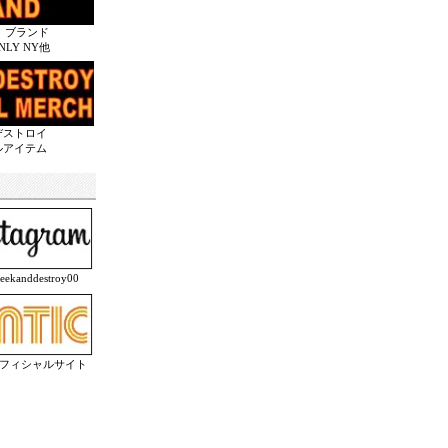
 ブランド
ONLY NY他
デストロイ
ルアイテム
anddestroy00
オフィシャルサイト