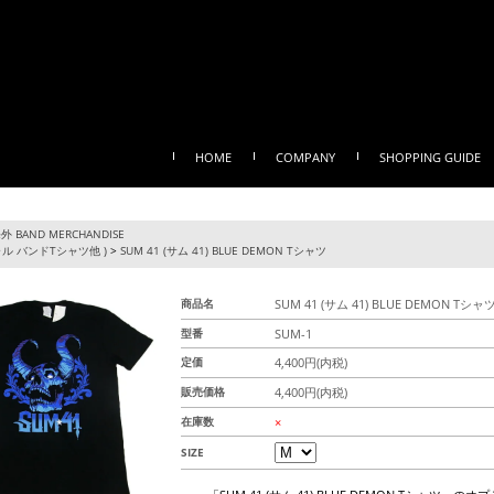
HOME
COMPANY
SHOPPING GUIDE
外 BAND MERCHANDISE
ル バンドTシャツ他 )
>
SUM 41 (サム 41) BLUE DEMON Tシャツ
商品名
SUM 41 (サム 41) BLUE DEMON Tシャ
型番
SUM-1
定価
4,400円(内税)
販売価格
4,400円(内税)
在庫数
×
SIZE