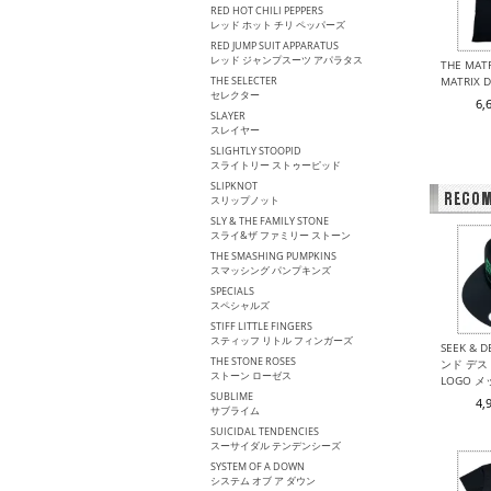
RED HOT CHILI PEPPERS
レッド ホット チリ ペッパーズ
RED JUMP SUIT APPARATUS
レッド ジャンプスーツ アパラタス
THE MA
THE SELECTER
MATRIX
セレクター
6,
SLAYER
スレイヤー
SLIGHTLY STOOPID
スライトリー ストゥーピッド
SLIPKNOT
スリップノット
SLY & THE FAMILY STONE
スライ&ザ ファミリー ストーン
THE SMASHING PUMPKINS
スマッシング パンプキンズ
SPECIALS
スペシャルズ
STIFF LITTLE FINGERS
スティッフ リトル フィンガーズ
SEEK & 
THE STONE ROSES
ンド デスト
ストーン ローゼス
LOGO 
SUBLIME
4,
サブライム
SUICIDAL TENDENCIES
スーサイダル テンデンシーズ
SYSTEM OF A DOWN
システム オブ ア ダウン