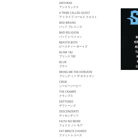
ANTHRAX
アンスラックス
A TRIBE CALLED QUEST
ア トライブ コールド クエスト
BAD BRAINS
バッド ブレインズ
BAD RELIGION
バッド レリジョン
BEASTIE BOYS
ビースティー ボーイズ
BLINK 182
ブリンク 182
BLUR
ブラー
BRING ME THE HORIZON
ブリング ミー ザ ホライズン
CBGB
シービージービー
THE CRAMPS
クランプス
DEFTONES
デフトーンズ
DESCENDENTS
ディセンデンツ
FAITH NO MORE
フェイス ノー モア
FAT WRECK CHORDS
ファット レコーズ