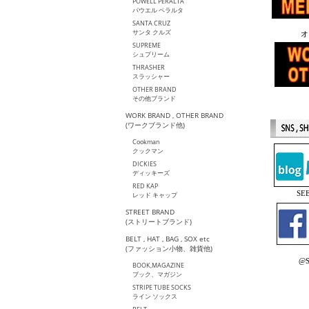
POWELL PERALTA
パウエル ペラルタ
SANTA CRUZ
サンタ クルズ
オ
SUPREME
シュプリーム
THRASHER
スラッシャー
OTHER BRAND
その他ブランド
WORK BRAND , OTHER BRAND
(ワークブランド他)
Cookman
クックマン
DICKIES
ディッキーズ
RED KAP
S
レッド キャップ
STREET BRAND
(ストリートブランド)
BELT , HAT , BAG , SOX etc
(ファッション小物、雑貨他)
@S
BOOK,MAGAZINE
ブック、マガジン
STRIPE TUBE SOCKS
ライン ソックス