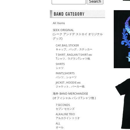
All Items
SEEK ORIGINAL
(シーク アンドデ ストロイ オリジナル
グッズ)
CAP, BAG, STICKER
キャップ、バッグ、ステッカー
T SHIRT , RAGLAN T SHIRT etc
Tシャツ、ラグランTシャツ他
SHIRTS
シャツ
PANTS,SHORTS
パンツ、ショーツ
JACKET , HOODIE etc
ジャケット、パーカー他
海外 BAND MERCHANDISE
(オフィシャル バンドTシャツ他 )
7 SECONDS
セブン セカンズ
ALKALINE TRIO
アルカライン トリオ
ALL
オール