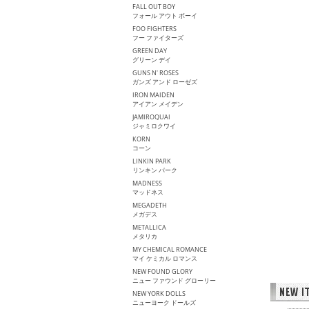
FALL OUT BOY
フォール アウト ボーイ
FOO FIGHTERS
フー ファイターズ
GREEN DAY
グリーン デイ
GUNS N' ROSES
ガンズ アンド ローゼズ
IRON MAIDEN
アイアン メイデン
JAMIROQUAI
ジャミロクワイ
KORN
コーン
LINKIN PARK
リンキン パーク
MADNESS
マッドネス
MEGADETH
メガデス
METALLICA
メタリカ
MY CHEMICAL ROMANCE
マイ ケミカル ロマンス
NEW FOUND GLORY
ニュー ファウンド グローリー
NEW YORK DOLLS
ニューヨーク ドールズ