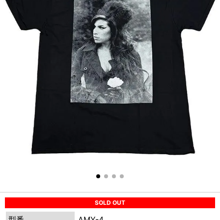
SOLD OUT
型番
AMY-4