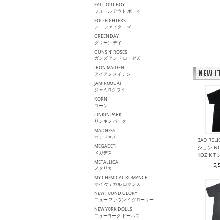
FALL OUT BOY
フォール アウト ボーイ
FOO FIGHTERS
フー ファイターズ
GREEN DAY
グリーン デイ
GUNS N' ROSES
ガンズ アンド ローゼズ
IRON MAIDEN
アイアン メイデン
JAMIROQUAI
ジャミロクワイ
KORN
コーン
LINKIN PARK
リンキン パーク
MADNESS
マッドネス
BAD REL
MEGADETH
ジョン NO
メガデス
KOZIK 
METALLICA
5,
メタリカ
MY CHEMICAL ROMANCE
マイ ケミカル ロマンス
NEW FOUND GLORY
ニュー ファウンド グローリー
NEW YORK DOLLS
ニューヨーク ドールズ