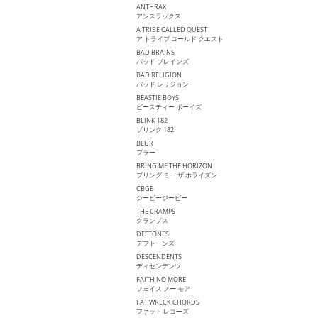
ANTHRAX
アンスラックス
A TRIBE CALLED QUEST
ア トライブ コールド クエスト
BAD BRAINS
バッド ブレインズ
BAD RELIGION
バッド レリジョン
BEASTIE BOYS
ビースティー ボーイズ
BLINK 182
ブリンク 182
BLUR
ブラー
BRING ME THE HORIZON
ブリング ミー ザ ホライズン
CBGB
シービージービー
THE CRAMPS
クランプス
DEFTONES
デフトーンズ
DESCENDENTS
ディセンデンツ
FAITH NO MORE
フェイス ノー モア
FAT WRECK CHORDS
ファット レコーズ