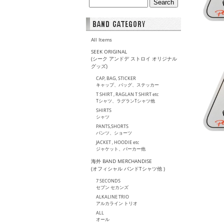
All Items
SEEK ORIGINAL
(シーク アンドデ ストロイ オリジナル
グッズ)
CAP, BAG, STICKER
キャップ、バッグ、ステッカー
T SHIRT , RAGLAN T SHIRT etc
Tシャツ、ラグランTシャツ他
SHIRTS
シャツ
PANTS,SHORTS
パンツ、ショーツ
JACKET , HOODIE etc
ジャケット、パーカー他
海外 BAND MERCHANDISE
(オフィシャル バンドTシャツ他 )
7 SECONDS
セブン セカンズ
ALKALINE TRIO
アルカライン トリオ
ALL
オール