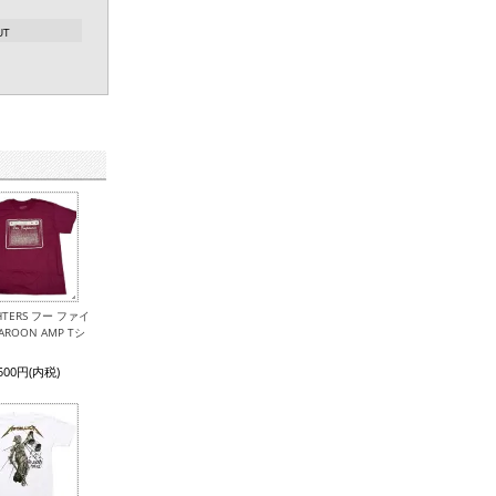
UT
GHTERS フー ファイ
ROON AMP Tシ
,500円(内税)