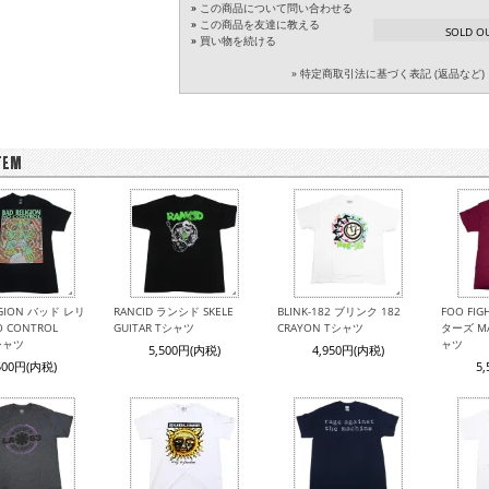
»
この商品について問い合わせる
»
この商品を友達に教える
SOLD O
»
買い物を続ける
» 特定商取引法に基づく表記 (返品など)
IGION バッド レリ
RANCID ランシド SKELE
BLINK-182 ブリンク 182
FOO FI
 CONTROL
GUITAR Tシャツ
CRAYON Tシャツ
ターズ MA
Tシャツ
ャツ
5,500円(内税)
4,950円(内税)
500円(内税)
5