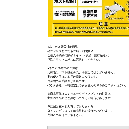
●ネコポス発送対象商品
発送が全国どこでも送料360円(税込)
ご購入手続きの際(クレジット決済、銀行振込)に
発送方法をネコポスに選択してください。
●ネコポス発送のご注意
お荷物はポスト投函の為、手渡しではございません。
宅急便と同様のお届け日数になります。
お荷物の追跡調査が可能です。
代引き発送、日時指定はできませんので予めご了承ください。
※商品画像はコンピュータディスプレイの性質上、
実際の商品の色と異なって見える場合があります。
※店舗と在庫を共有しております為、
タイミングによっては売切れの場合がございます。
売切れの際はご了承下さい。