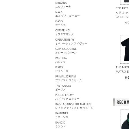
NIRVANA
ニルヴァーナ
RED HOT 
N.W.A.
ッド ホッ
エヌ ダブリュー エー
LA 83 T
OASIS
4,
オアシス
OFFSPRING
オフスプリング
OPERATION IVY
オペレーション アイヴィー
OZZY OSBOURNE
オジー オズボーン
PANTERA
パンテラ
THE MA
PIXIES
ピクシーズ
MATRIX
PRIMAL SCREAM
6,
プライマル スクリーム
THE POGUES
ポーグス
PUBLIC ENEMY
パプリック エネミー
RAGE AGAINST THE MACHINE
レイジ アゲインスト ザ マシーン
RAMONES
ラモーンズ
RANCID
ランシド