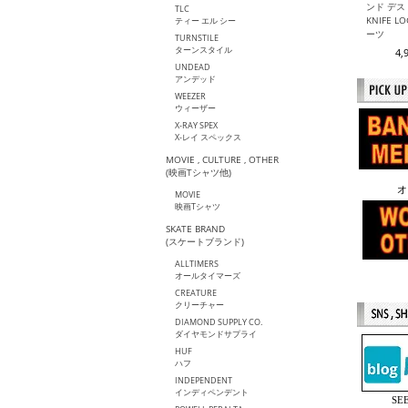
ンド デスト
TLC
KNIFE 
ティー エル シー
ーツ
TURNSTILE
ターンスタイル
4,
UNDEAD
アンデッド
WEEZER
ウィーザー
X-RAY SPEX
X-レイ スペックス
MOVIE , CULTURE , OTHER
(映画Tシャツ他)
オ
MOVIE
映画Tシャツ
SKATE BRAND
(スケートブランド)
ALLTIMERS
オールタイマーズ
CREATURE
クリーチャー
DIAMOND SUPPLY CO.
ダイヤモンドサプライ
HUF
ハフ
INDEPENDENT
インディペンデント
S