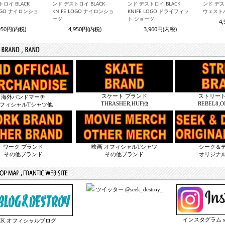
ロイ BLACK
ンド デストロイ BLACK
ンド デストロイ BLACK
ンド デス
LOGO ナイロンショ
KNIFE LOGO ナイロンショ
KNIFE LOGO ドライフィッ
ウェスト
ーツ
ト ショーツ
4
950円(内税)
4,950円(内税)
3,960円(内税)
スケート ブランド
ストリート
海外バンドマーチ
THRASHER,HUF他
REBEL8,
フィシャルTシャツ他
ワーク ブランド
映画 オフィシャルTシャツ
シーク＆
その他ブランド
その他ブランド
オリジナ
ツイッター @seek_destroy_
インスタグラム seek
EEK オフィシャルブログ