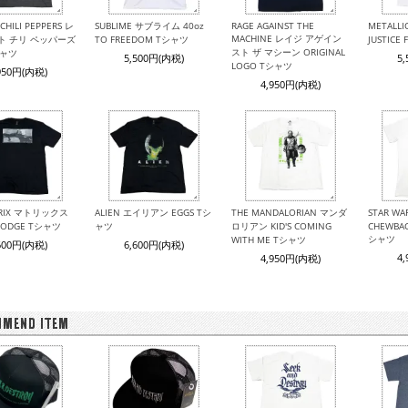
CHILI PEPPERS レ
SUBLIME サブライム 40oz
RAGE AGAINST THE
METALL
MACHINE レイジ アゲイン
ト チリ ペッパーズ
TO FREEDOM Tシャツ
JUSTICE
スト ザ マシーン ORIGINAL
シャツ
5,500円(内税)
5
LOGO Tシャツ
950円(内税)
4,950円(内税)
TRIX マトリックス
ALIEN エイリアン EGGS Tシ
THE MANDALORIAN マンダ
STAR W
 DODGE Tシャツ
ャツ
ロリアン KID'S COMING
CHEWBAC
シャツ
WITH ME Tシャツ
600円(内税)
6,600円(内税)
4
4,950円(内税)