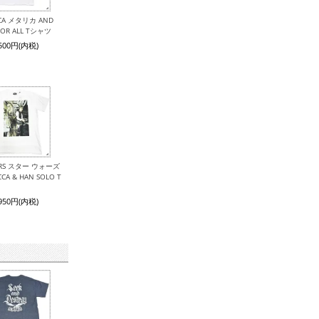
ICA メタリカ AND
 FOR ALL Tシャツ
,500円(内税)
ARS スター ウォーズ
CA & HAN SOLO T
,950円(内税)