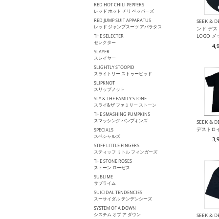
RED HOT CHILI PEPPERS
レッド ホット チリ ペッパーズ
RED JUMP SUIT APPARATUS
SEEK & 
レッド ジャンプスーツ アパラタス
ンド デスト
LOGO 
THE SELECTER
セレクター
4,
SLAYER
スレイヤー
SLIGHTLY STOOPID
スライトリー ストゥーピッド
SLIPKNOT
スリップノット
SLY & THE FAMILY STONE
スライ&ザ ファミリー ストーン
THE SMASHING PUMPKINS
スマッシング パンプキンズ
SEEK & 
デストロイ
SPECIALS
スペシャルズ
3,
STIFF LITTLE FINGERS
スティッフ リトル フィンガーズ
THE STONE ROSES
ストーン ローゼス
SUBLIME
サブライム
SUICIDAL TENDENCIES
スーサイダル テンデンシーズ
SYSTEM OF A DOWN
システム オブ ア ダウン
SEEK & 