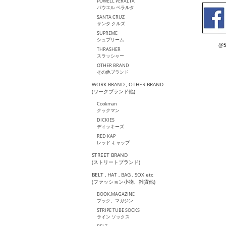
POWELL PERALTA
パウエル ペラルタ
SANTA CRUZ
サンタ クルズ
SUPREME
シュプリーム
@S
THRASHER
スラッシャー
OTHER BRAND
その他ブランド
WORK BRAND , OTHER BRAND
(ワークブランド他)
Cookman
クックマン
DICKIES
ディッキーズ
RED KAP
レッド キャップ
STREET BRAND
(ストリートブランド)
BELT , HAT , BAG , SOX etc
(ファッション小物、雑貨他)
BOOK,MAGAZINE
ブック、マガジン
STRIPE TUBE SOCKS
ライン ソックス