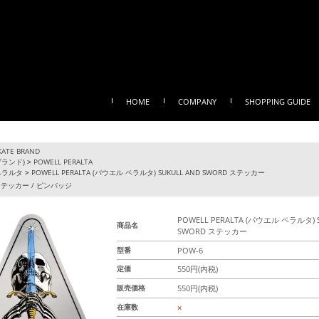
HOME
COMPANY
SHOPPING GUIDE
KATE BRAND
ブランド)
>
POWELL PERALTA
ペラルタ
>
POWELL PERALTA (パウエル ペラルタ) SUKULL AND SWORD ステッカー
テッカー / ピンバッジ
POWELL PERALTA (パウエル ペラルタ) 
商品名
SWORD ステッカー
型番
POW-6
定価
550円(内税)
販売価格
550円(内税)
在庫数
×