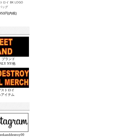
トロイ BK LOGO
バッグ
,950円(内税)
 ブランド
ONLY NY他
デストロイ
ルアイテム
anddestroy00