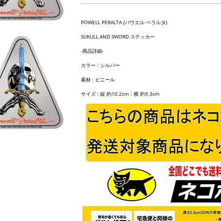
POWELL PERALTA (パウエル ペラルタ)
SUKULL AND SWORD ステッカー
-商品詳細-
カラー : シルバー
素材 : ビニール
サイズ : 縦 約10.2cm：横 約9.3cm