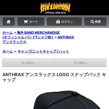
カート
ログイン
検索
ホーム
＞
海外 BAND MERCHANDISE
(オフィシャル バンドTシャツ他 )
＞
ANTHRAX
アンスラックス
ホーム
＞
キャップ/ニットキャップ / ハット
前の商品へ
次の商品へ
ANTHRAX アンスラックス LOGO スナップバック キ
ャップ