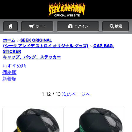
カート
ログイン
検索
ホーム
＞
SEEK ORIGINAL
(シーク アンドデ ストロイ オリジナル グッズ)
＞
CAP, BAG,
STICKER
キャップ、バッグ、ステッカー
おすすめ順
価格順
新着順
1-12 / 13
次のページへ