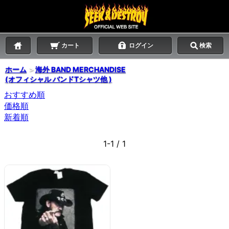
カート
ログイン
検索
ホーム
＞
海外 BAND MERCHANDISE
(オフィシャル バンドTシャツ他 )
おすすめ順
価格順
新着順
1-1 / 1