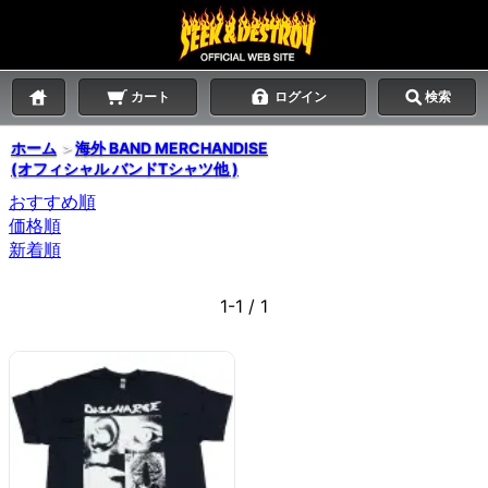
カート
ログイン
検索
ホーム
＞
海外 BAND MERCHANDISE
(オフィシャル バンドTシャツ他 )
おすすめ順
価格順
新着順
1-1 / 1