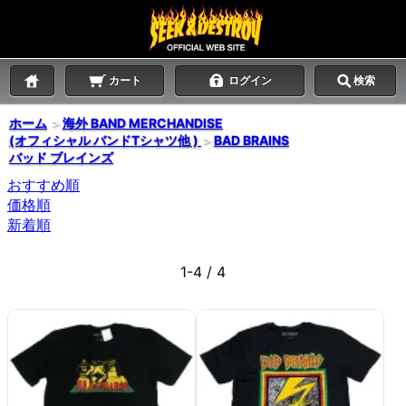
カート
ログイン
検索
ホーム
＞
海外 BAND MERCHANDISE
(オフィシャル バンドTシャツ他 )
＞
BAD BRAINS
バッド ブレインズ
おすすめ順
価格順
新着順
1-4 / 4