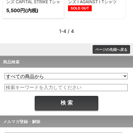
ンズ CAPITAL STRIKE Tシャ
ンズ I AGAINST I Tシャツ
ツ
SOLD OUT
5,500円(内税)
1-4 / 4
ページの先頭へ戻る
商品検索
メルマガ登録・解除