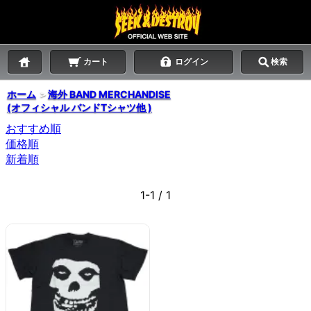
カート
ログイン
検索
ホーム
＞
海外 BAND MERCHANDISE
(オフィシャル バンドTシャツ他 )
おすすめ順
価格順
新着順
1-1 / 1